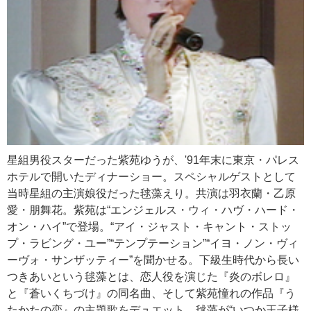
星組男役スターだった紫苑ゆうが、'91年末に東京・パレス
ホテルで開いたディナーショー。スペシャルゲストとして
当時星組の主演娘役だった毬藻えり。共演は羽衣蘭・乙原
愛・朋舞花。紫苑は“エンジェルス・ウィ・ハヴ・ハード・
オン・ハイ”で登場。“アイ・ジャスト・キャント・ストッ
プ・ラビング・ユー”“テンプテーション”“イヨ・ノン・ヴィ
ーヴォ・サンザッティー”を聞かせる。下級生時代から長い
つきあいという毬藻とは、恋人役を演じた『炎のボレロ』
と『蒼いくちづけ』の同名曲、そして紫苑憧れの作品『う
たかたの恋』の主題歌をデュエット。毬藻が“いつか王子様