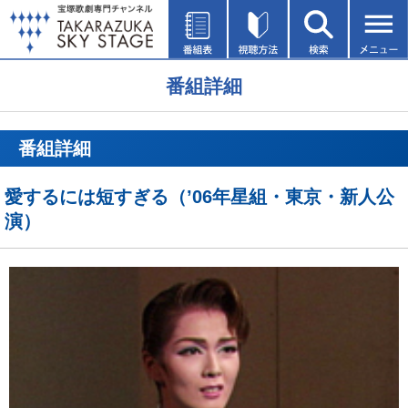
番組詳細
番組詳細
愛するには短すぎる（’06年星組・東京・新人公
演）