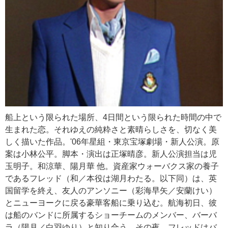
船上という限られた場所、4日間という限られた時間の中で
生まれた恋。それゆえの純粋さと素晴らしさを、切なく美
しく描いた作品。'06年星組・東京宝塚劇場・新人公演。原
案は小林公平。脚本・演出は正塚晴彦。新人公演担当は児
玉明子。和涼華、陽月華 他。資産家ウォーバクス家の養子
であるフレッド（和／本役は湖月わたる。以下同）は、英
国留学を終え、友人のアンソニー（彩海早矢／安蘭けい）
とニューヨークに戻る豪華客船に乗り込む。航海初日、彼
は船のバンドに所属するショーチームのメンバー、バーバ
ラ（陽月／白羽ゆり）と知り合う。その夜、フレッドはバ