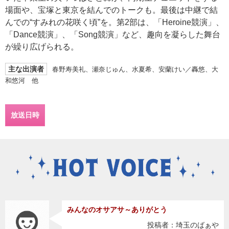
場面や、宝塚と東京を結んでのトークも。最後は中継で結
んでの“すみれの花咲く頃”を。第2部は、「Heroine競演」、
「Dance競演」、「Song競演」など、趣向を凝らした舞台
が繰り広げられる。
主な出演者
春野寿美礼、瀬奈じゅん、水夏希、安蘭けい／轟悠、大
和悠河 他
放送日時
みんなのオサアサ～ありがとう
投稿者：埼玉のばぁや