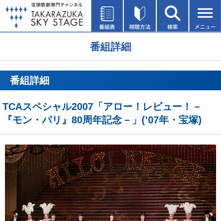
番組詳細
番組詳細
TCAスペシャル2007「アロー！レビュー！－
『モン・パリ』80周年記念－」(’07年・宝塚)