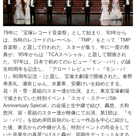
79年に「宝塚レコード音楽祭」として始まり、'83年から
は、当時のレコードのレーベル、「TMP」をとって「TMP
音楽祭」と題して行われた、スターが集う、年に一度の祭
典が、'95年からは「TCAスペシャル」と題して開催され
た。'07年は、日本で初めてのレビュー『モン・パリ』の誕
生80周年を記念し、「アロー！レビュー！－『モン・パ
リ』80周年記念－｣と題し、宝塚大劇場で開催された。春野
寿美礼、瀬奈じゅん、水夏希、安蘭けいを始めとする、
花・月・雪・星組のスター達が出演。また、東京宝塚劇場
で催されていた特別イベント「スカイ・ステージ5th
Anniversary Special」の会場と生中継で結び、轟悠、大和
悠河、宙・星組のスター達が映像にて出演。第1部は、『モ
ン・パリ』を始め岸田辰弥のレビュー作品を中心に紹介し
た後、東京からの中継が入る。特別イベントの司会をして
いた卒業生の真琴つばさと轟が、同期生デュエットをする