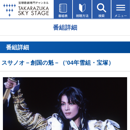
番組詳細
番組詳細
スサノオ－創国の魁－（’04年雪組・宝塚）