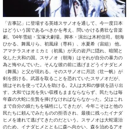
「古事記」に登場する英雄スサノオを通して、今一度日本
はどういう国であるべきかを考え、問いかける勇壮な音楽
劇。'04年雪組・宝塚大劇場。脚本・演出は木村信司。朝海
ひかる、舞風りら、初風緑（専科）、水夏希（宙組） 他。
アマテラスオオミカミ（初風）が天の岩戸に隠れ、暗闇と
化した大和の国。スサノオ（朝海）はそれが自分の暴力の
為と悔やんでいた。そんな彼の前に逃げまどうイナダヒメ
（舞風）と父が現れる。そのスサノオに月読（壮一帆）が
剣を授ける。武器を取ることを恐れていたスサノオだが、
彼はそれを使って2人を助ける。2人は大和の惨状を語り出
す。大和では光を失い収穫もままならならず、民たちは毎
年森の大蛇に生贄を捧げなければならなかった。父はこれ
まで自分の娘たちを犠牲にしてきたが、今年こそはと他の
民たちに頼んでみたものの拒否され、最後に残ったイナダ
ヒメを連れて逃げてきたのだという。スサノオは大蛇退治
のため、イナダヒメとともに森へ向かい、森を治めるアオ