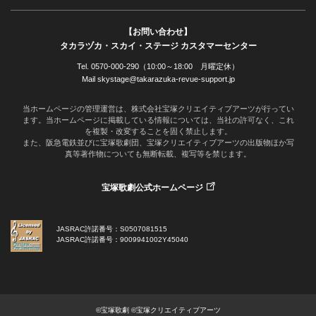
【お問い合わせ】
タカラヅカ・スカイ・ステージ カスタマーセンター
Tel. 0570-000-290（10:00～18:00 月曜定休）
Mail skystage@takarazuka-revue-support.jp
当ホームページの管理運営は、株式会社宝塚クリエイティブアーツが行ってい
ます。当ホームページに掲載している情報については、当社の許可なく、これ
を複製・改変することを固く禁止します。
また、阪急電鉄並びに宝塚歌劇団、宝塚クリエイティブアーツの出版物ほか写
真等著作物についても無断転載、複写等を禁じます。
宝塚歌劇公式ホームページ
JASRAC許諾番号：S0507081515
JASRAC許諾番号：9009941002Y45040
©宝塚歌劇 ©宝塚クリエイティブアーツ