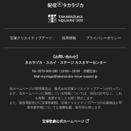
宝塚クリエイティブアーツ
採用情報
プライバシーポリシー
【お問い合わせ】
タカラヅカ・スカイ・ステージ カスタマーセンター
Tel. 0570-000-290（10:00～18:00 月曜定休）
Mail skystage@takarazuka-revue-support.jp
当ホームページの管理運営は、株式会社宝塚クリエイティブアーツが行ってい
ます。当ホームページに掲載している情報については、当社の許可なく、これ
を複製・改変することを固く禁止します。
また、阪急電鉄並びに宝塚歌劇団、宝塚クリエイティブアーツの出版物ほか写
真等著作物についても無断転載、複写等を禁じます。
宝塚歌劇公式ホームページ