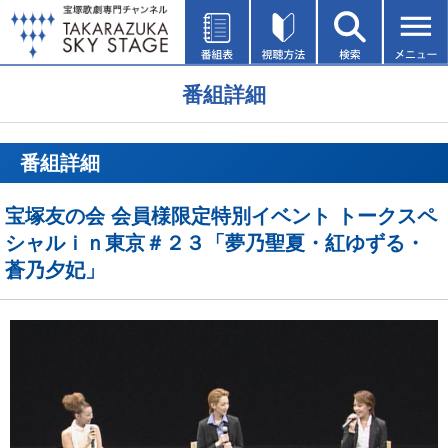
番組詳細
番組詳細
宝塚友の会 会員様限定特別イベント トークスペ
シャルｉｎ東京＃２３「夢乃聖夏・紅ゆずる・
蒼乃夕妃」