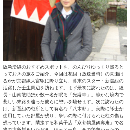
阪急沿線のおすすめスポットを、のんびりゆっくり巡ると
っておきの旅をご紹介。今回は花組（放送当時）の真瀬は
るかが京都線大宮駅に降り立ち、幕末のスター・新選組の
活躍した壬生周辺を訪ねます。まず最初に訪れたのは、総
長・山南敬助ほか数十名が眠る「光縁寺」。静かな境内で
悲しい末路を辿った彼らに想いを馳せます。次に訪ねたの
は、新選組の屯所として有名な「八木邸」。実際に隊士が
使用していた部屋が残り、争いの際に付けられた柱の傷も
残っています。隣接する和菓子店「京都鶴屋鶴壽庵」で名
物の屯所餅をいただき、ほっと一息。その後向かったの