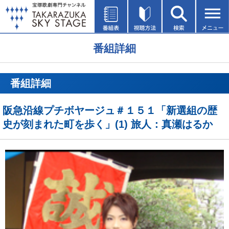
番組詳細
番組詳細
阪急沿線プチボヤージュ＃１５１「新選組の歴
史が刻まれた町を歩く」(1) 旅人：真瀬はるか