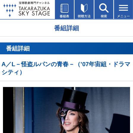
番組詳細
番組詳細
A／L－怪盗ルパンの青春－（’07年宙組・ドラマ
シティ）