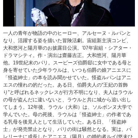
一人の青年が物語の中のヒーロー、アルセーヌ・ルパンと
なり、活躍する姿を描いた冒険活劇。宙組新主演コンビ、
大和悠河と陽月華のお披露目公演。'07年宙組・シアター・
ドラマシティ。作・演出は齋藤吉正。大和悠河、陽月華
他。19世紀末のパリ。スーピーズ伯爵邸に女中である母と
身を寄せていた少年ラウルは、いつも伯爵の娘アニエスに
「怪盗紳士」の本を読み聞かせていた。怪盗ルパンはアニ
エスの憧れの的だった。ある日、伯爵夫人の“王妃の首飾
り”と呼ばれるネックレスが行方不明になり、夫人はラウル
の母が盗んだに違いないと、ラウルと共に城から追い出し
てしまう。12年後、ラウル（大和）は、ソルボンヌ大学で
学んでいた。母の死後、ラウルは「怪盗紳士」の作者であ
る乳母を後見人として生活していた。ある日、「怪盗紳
士」が発売禁止となり、パリの街は騒然となる。実は、バ
レリーナに成長したアニエス（陽月）の婚約者ルイ(悠未ひ