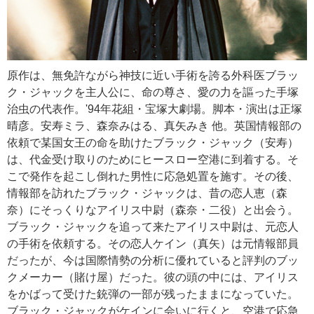
原作は、無免許ながら神技に近い手術を誇る外科医ブラッ
ク・ジャックを主人公に、命の尊さ、愛の力を謳った手塚
治虫の代表作。'94年花組・宝塚大劇場。脚本・演出は正塚
晴彦。安寿ミラ、森奈みはる、真矢みき 他。英国情報部の
依頼で某国女王の命を助けたブラック・ジャック（安寿）
は、代金受け取りのためにヒースロー空港に到着する。そ
こで発作を起こし倒れた男性に応急処置を施す。その後、
情報部を訪れたブラック・ジャックは、昔の恋人恵（森
奈）にそっくりなアイリス中尉（森奈・二役）と出会う。
ブラック・ジャックを追って来たアイリス中尉は、元恋人
の手術を依頼する。その恋人ケイン（真矢）は元情報部員
だったが、今は国際情勢の分析に優れていると評判のブッ
クメーカー（賭け屋）だった。彼の頭の中には、アイリス
をかばって受けた銃弾の一部が残ったままになっていた。
ブラック・ジャックがケインに会いに行くと、空港で応急