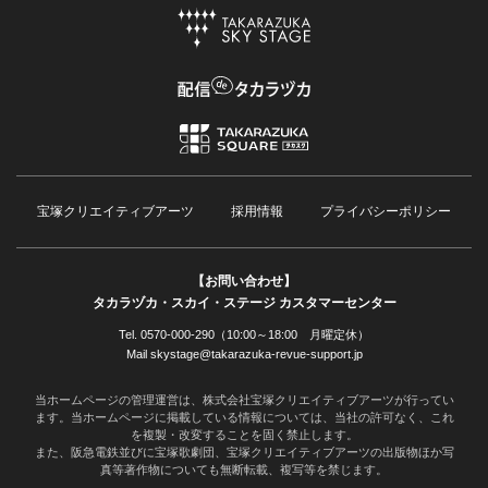
宝塚クリエイティブアーツ
採用情報
プライバシーポリシー
【お問い合わせ】
タカラヅカ・スカイ・ステージ カスタマーセンター
Tel. 0570-000-290（10:00～18:00 月曜定休）
Mail skystage@takarazuka-revue-support.jp
当ホームページの管理運営は、株式会社宝塚クリエイティブアーツが行ってい
ます。当ホームページに掲載している情報については、当社の許可なく、これ
を複製・改変することを固く禁止します。
また、阪急電鉄並びに宝塚歌劇団、宝塚クリエイティブアーツの出版物ほか写
真等著作物についても無断転載、複写等を禁じます。