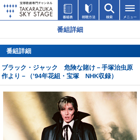
番組詳細
番組詳細
ブラック・ジャック 危険な賭け－手塚治虫原
作より－（’94年花組・宝塚 NHK収録）