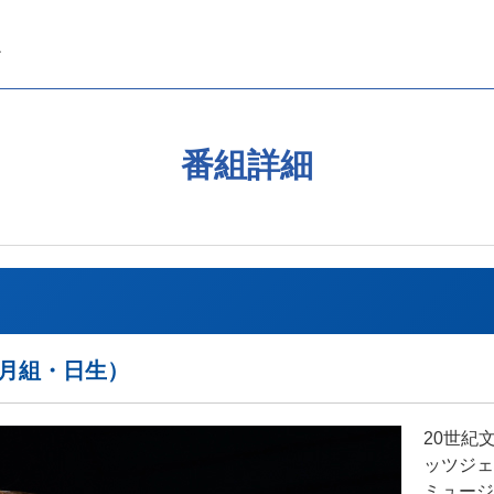
番組詳細
年月組・日生）
20世紀
ッツジェ
ミュージ