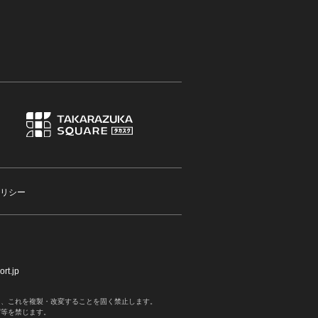
リシー
rt.jp
く、これを複製・改変することを固く禁止します。
写等を禁じます。