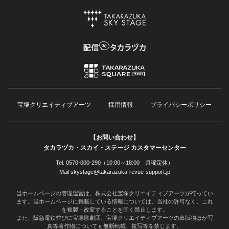
宝塚クリエイティブアーツ
採用情報
プライバシーポリシー
【お問い合わせ】
タカラヅカ・スカイ・ステージ カスタマーセンター
Tel. 0570-000-290（10:00～18:00 月曜定休）
Mail skystage@takarazuka-revue-support.jp
当ホームページの管理運営は、株式会社宝塚クリエイティブアーツが行ってい
ます。当ホームページに掲載している情報については、当社の許可なく、これ
を複製・改変することを固く禁止します。
また、阪急電鉄並びに宝塚歌劇団、宝塚クリエイティブアーツの出版物ほか写
真等著作物についても無断転載、複写等を禁じます。