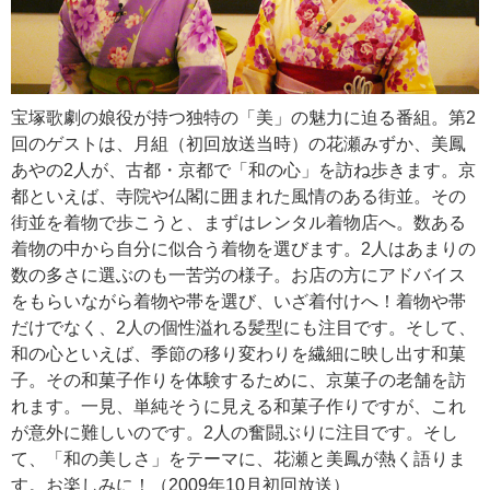
宝塚歌劇の娘役が持つ独特の「美」の魅力に迫る番組。第2
回のゲストは、月組（初回放送当時）の花瀬みずか、美鳳
あやの2人が、古都・京都で「和の心」を訪ね歩きます。京
都といえば、寺院や仏閣に囲まれた風情のある街並。その
街並を着物で歩こうと、まずはレンタル着物店へ。数ある
着物の中から自分に似合う着物を選びます。2人はあまりの
数の多さに選ぶのも一苦労の様子。お店の方にアドバイス
をもらいながら着物や帯を選び、いざ着付けへ！着物や帯
だけでなく、2人の個性溢れる髪型にも注目です。そして、
和の心といえば、季節の移り変わりを繊細に映し出す和菓
子。その和菓子作りを体験するために、京菓子の老舗を訪
れます。一見、単純そうに見える和菓子作りですが、これ
が意外に難しいのです。2人の奮闘ぶりに注目です。そし
て、「和の美しさ」をテーマに、花瀬と美鳳が熱く語りま
す。お楽しみに！（2009年10月初回放送）