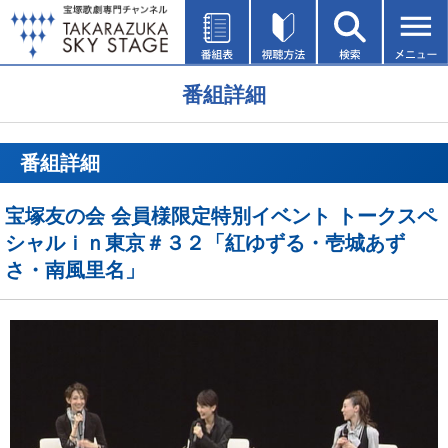
番組詳細
番組詳細
宝塚友の会 会員様限定特別イベント トークスペ
シャルｉｎ東京＃３２「紅ゆずる・壱城あず
さ・南風里名」