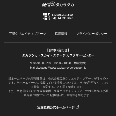
宝塚クリエイティブアーツ
採用情報
プライバシーポリシー
【お問い合わせ】
タカラヅカ・スカイ・ステージ カスタマーセンター
Tel. 0570-000-290（10:00～18:00 月曜定休）
Mail skystage@takarazuka-revue-support.jp
当ホームページの管理運営は、株式会社宝塚クリエイティブアーツが行ってい
ます。当ホームページに掲載している情報については、当社の許可なく、これ
を複製・改変することを固く禁止します。
また、阪急電鉄並びに宝塚歌劇団、宝塚クリエイティブアーツの出版物ほか写
真等著作物についても無断転載、複写等を禁じます。
宝塚歌劇公式ホームページ