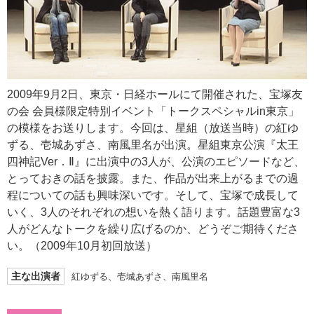
2009年9月2日、東京・日経ホールにて開催された、宝塚友
の会 会員様限定特別イベント「トークスペシャルin東京」
の模様をお送りします。今回は、星組（放送当時）の紅ゆ
ずる、壱城あずさ、南風里名が出演。星組東京公演『太王
四神記Ver．Ⅱ』に出演中の3人が、公演のエピソードなど、
とっておきの話を披露。また、作品が出来上がるまでの過
程についての話も興味深いです。そして、宝塚で成長して
いく、3人のそれぞれの想いを熱く語ります。話題豊富な3
人がどんなトークを繰り広げるのか、どうぞご期待くださ
い。（2009年10月初回放送）
主な出演者
紅ゆずる、壱城あずさ、南風里名