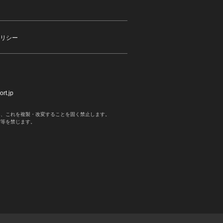
リシー
rt.jp
く、これを複製・改変することを固く禁止します。
写等を禁じます。