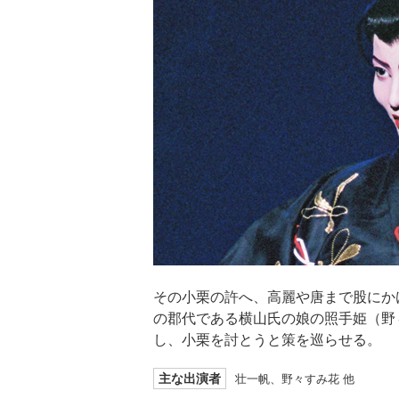
その小栗の許へ、高麗や唐まで股にか
の郡代である横山氏の娘の照手姫（野
し、小栗を討とうと策を巡らせる。
主な出演者
壮一帆、野々すみ花 他