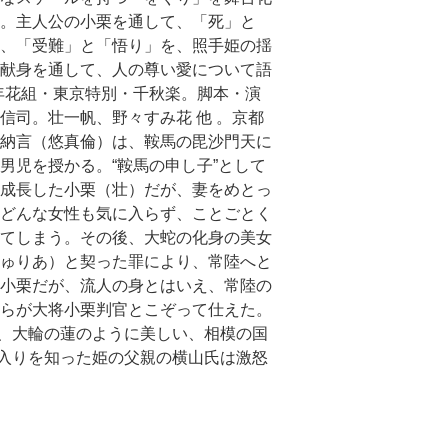
。主人公の小栗を通して、「死」と
、「受難」と「悟り」を、照手姫の揺
献身を通して、人の尊い愛について語
9年花組・東京特別・千秋楽。脚本・演
信司。壮一帆、野々すみ花 他 。京都
納言（悠真倫）は、鞍馬の毘沙門天に
男児を授かる。“鞍馬の申し子”として
成長した小栗（壮）だが、妻をめとっ
どんな女性も気に入らず、ことごとく
てしまう。その後、大蛇の化身の美女
ゅりあ）と契った罪により、常陸へと
小栗だが、流人の身とはいえ、常陸の
らが大将小栗判官とこぞって仕えた。
、大輪の蓮のように美しい、相模の国
入りを知った姫の父親の横山氏は激怒