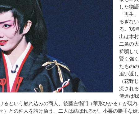
した物語
「再生」
るぎない
る。'0
出は木村
二条の大
祈願して
賢く強く
たものの
追い返し
（花野じ
流される
侍達は我
けるという触れ込みの商人、後藤左衛門（華形ひかる）が現れ
々）との仲人を請け負う。二人は結ばれるが、小栗の勝手な婿