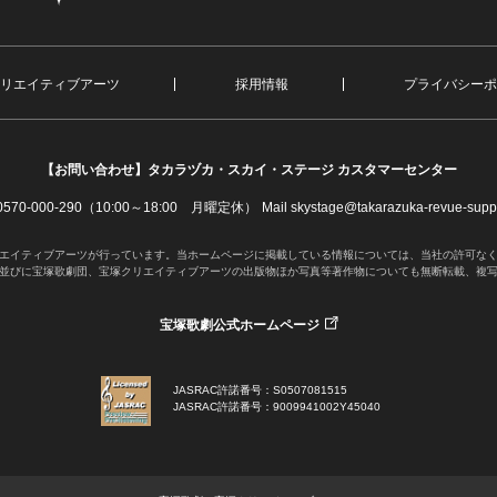
リエイティブアーツ
採用情報
プライバシーポ
【お問い合わせ】
タカラヅカ・スカイ・ステージ カスタマーセンター
. 0570-000-290（10:00～18:00 月曜定休）
Mail skystage@takarazuka-revue-suppo
エイティブアーツが行っています。当ホームページに掲載している情報については、当社の許可な
並びに宝塚歌劇団、宝塚クリエイティブアーツの出版物ほか写真等著作物についても無断転載、複
宝塚歌劇公式ホームページ
JASRAC許諾番号：S0507081515
JASRAC許諾番号：9009941002Y45040