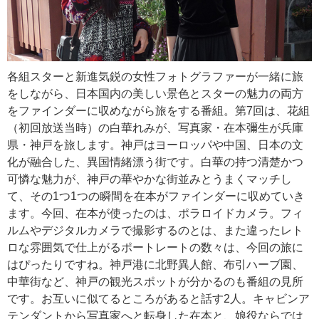
各組スターと新進気鋭の女性フォトグラファーが一緒に旅
をしながら、日本国内の美しい景色とスターの魅力の両方
をファインダーに収めながら旅をする番組。第7回は、花組
（初回放送当時）の白華れみが、写真家・在本彌生が兵庫
県・神戸を旅します。神戸はヨーロッパや中国、日本の文
化が融合した、異国情緒漂う街です。白華の持つ清楚かつ
可憐な魅力が、神戸の華やかな街並みとうまくマッチし
て、その1つ1つの瞬間を在本がファインダーに収めていき
ます。今回、在本が使ったのは、ポラロイドカメラ。フィ
ルムやデジタルカメラで撮影するのとは、また違ったレト
ロな雰囲気で仕上がるポートレートの数々は、今回の旅に
はぴったりですね。神戸港に北野異人館、布引ハーブ園、
中華街など、神戸の観光スポットが分かるのも番組の見所
です。お互いに似てるところがあると話す2人。キャビンア
テンダントから写真家へと転身した在本と、娘役ならでは