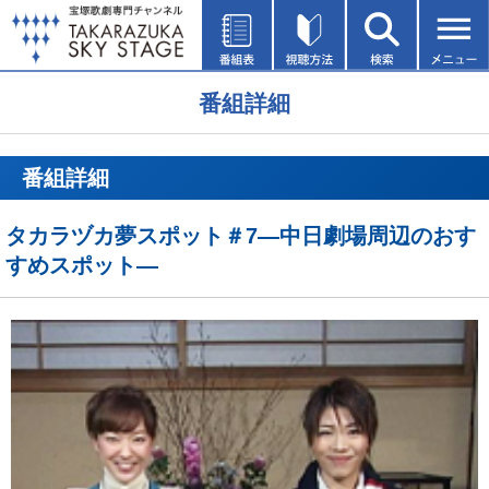
番組詳細
番組詳細
タカラヅカ夢スポット＃7―中日劇場周辺のおす
すめスポット―