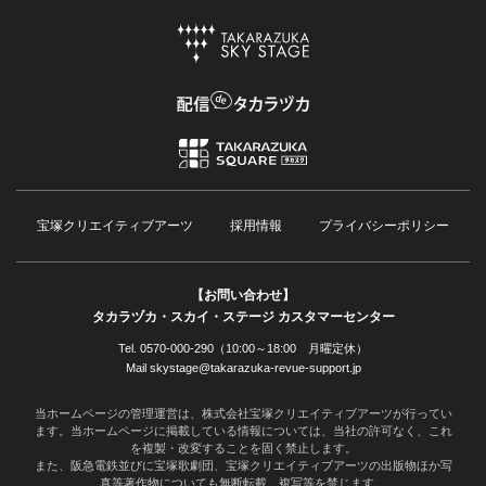
宝塚クリエイティブアーツ
採用情報
プライバシーポリシー
【お問い合わせ】
タカラヅカ・スカイ・ステージ カスタマーセンター
Tel. 0570-000-290（10:00～18:00 月曜定休）
Mail skystage@takarazuka-revue-support.jp
当ホームページの管理運営は、株式会社宝塚クリエイティブアーツが行ってい
ます。当ホームページに掲載している情報については、当社の許可なく、これ
を複製・改変することを固く禁止します。
また、阪急電鉄並びに宝塚歌劇団、宝塚クリエイティブアーツの出版物ほか写
真等著作物についても無断転載、複写等を禁じます。