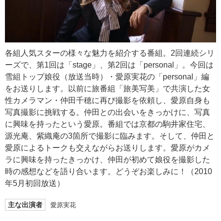
各組人気スターの様々な魅力を紹介する番組。2回連続シリ
ーズで、第1回は「stage」、第2回は「personal」。今回は
雪組トップ娘役（放送当時）・愛原実花の「personal」編
をお送りします。以前に旅番組「旅美写美」で共演した女
性カメラマン・仲田千穂に再び撮影を依頼し、愛原自身も
写真撮影に挑戦する。仲田との出会いをきっかけに、写真
に興味を持ったという愛原。番組では京都の駒井家住宅、
源光庵、紫織庵の3箇所で撮影に臨みます。そして、仲田と
愛原によるトークも交えながらお送りします。愛原がカメ
ラに興味を持ったきっかけ、仲田が初めて娘役を撮影した
時の感想などを語り合います。どうぞお楽しみに！（2010
年5月初回放送）
主な出演者
愛原実花