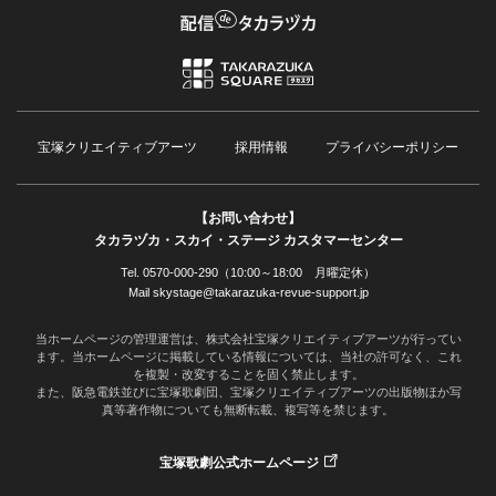
宝塚クリエイティブアーツ
採用情報
プライバシーポリシー
【お問い合わせ】
タカラヅカ・スカイ・ステージ カスタマーセンター
Tel. 0570-000-290（10:00～18:00 月曜定休）
Mail skystage@takarazuka-revue-support.jp
当ホームページの管理運営は、株式会社宝塚クリエイティブアーツが行ってい
ます。当ホームページに掲載している情報については、当社の許可なく、これ
を複製・改変することを固く禁止します。
また、阪急電鉄並びに宝塚歌劇団、宝塚クリエイティブアーツの出版物ほか写
真等著作物についても無断転載、複写等を禁じます。
宝塚歌劇公式ホームページ