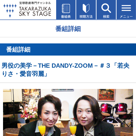
番組詳細
番組詳細
男役の美学－THE DANDY-ZOOM－＃３「若央
りさ・愛音羽麗」