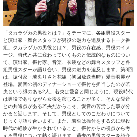
「タカラヅカの男役とは？」をテーマに、各組男役スター
と演出家・舞台スタッフが男役の魅力を追及するトーク番
組。タカラヅカの男役とは？、男役の存在感、男役のイメ
ージ、時代と共に変わっていくものと伝統的なものについ
て、演出家、振付家、音楽、衣装などの舞台スタッフと各
組男役スターが語り合い、男役の魅力を追及します。第3回
は、振付家・若央りさと花組（初回放送当時）愛音羽麗が
登場。愛音の初のディナーショーで振付を担当したのが若
央という縁のある2人。若央は愛音と同じように、現役時代
は男役でありながら女役を演じることが多く、そんな愛音
との共通点がある若央だからこそ、愛音の苦労した事が分
かると話します。そして、男役としてのこだわりについて
じっくり語り合います。また、若央は振付をするのに現役
時代の経験が生かされていること、振付からの視点から考
える男役について熱く語ります。過去の男役スターを紹介