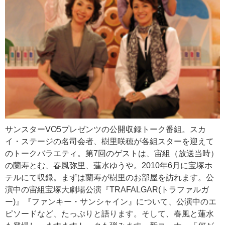
サンスターVO5プレゼンツの公開収録トーク番組。スカ
イ・ステージの名司会者、樹里咲穂が各組スターを迎えて
のトークバラエティ。第7回のゲストは、宙組（放送当時）
の蘭寿とむ、春風弥里、蓮水ゆうや。2010年6月に宝塚ホ
テルにて収録。まずは蘭寿が樹里のお部屋を訪れます。公
演中の宙組宝塚大劇場公演『TRAFALGAR(トラファルガ
ー)』『ファンキー・サンシャイン』について、公演中のエ
ピソードなど、たっぷりと語ります。そして、春風と蓮水