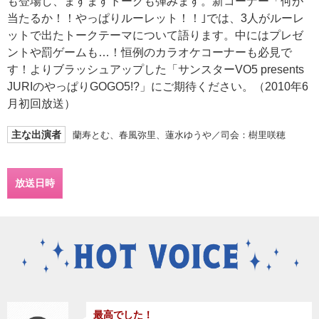
も登場し、ますますトークも弾みます。新コーナー「何が
当たるか！！やっぱりルーレット！！｣では、3人がルーレ
ットで出たトークテーマについて語ります。中にはプレゼ
ントや罰ゲームも…！恒例のカラオケコーナーも必見で
す！よりブラッシュアップした「サンスターVO5 presents
JURIのやっぱりGOGO5!?」にご期待ください。（2010年6
月初回放送）
主な出演者
蘭寿とむ、春風弥里、蓮水ゆうや／司会：樹里咲穂
放送日時
最高でした！