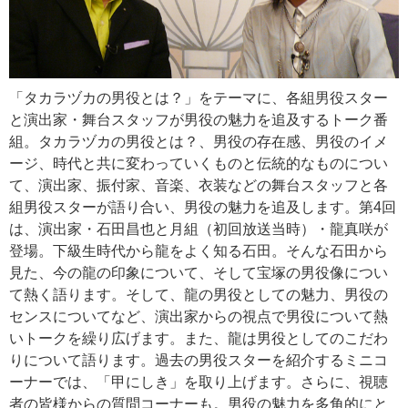
「タカラヅカの男役とは？」をテーマに、各組男役スター
と演出家・舞台スタッフが男役の魅力を追及するトーク番
組。タカラヅカの男役とは？、男役の存在感、男役のイメ
ージ、時代と共に変わっていくものと伝統的なものについ
て、演出家、振付家、音楽、衣装などの舞台スタッフと各
組男役スターが語り合い、男役の魅力を追及します。第4回
は、演出家・石田昌也と月組（初回放送当時）・龍真咲が
登場。下級生時代から龍をよく知る石田。そんな石田から
見た、今の龍の印象について、そして宝塚の男役像につい
て熱く語ります。そして、龍の男役としての魅力、男役の
センスについてなど、演出家からの視点で男役について熱
いトークを繰り広げます。また、龍は男役としてのこだわ
りについて語ります。過去の男役スターを紹介するミニコ
ーナーでは、「甲にしき」を取り上げます。さらに、視聴
者の皆様からの質問コーナーも。男役の魅力を多角的にと