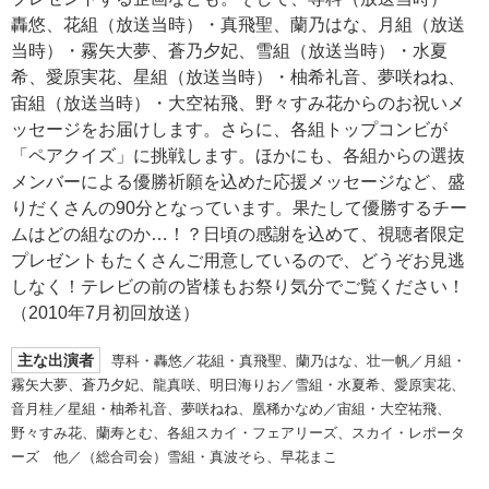
轟悠、花組（放送当時）・真飛聖、蘭乃はな、月組（放送
当時）・霧矢大夢、蒼乃夕妃、雪組（放送当時）・水夏
希、愛原実花、星組（放送当時）・柚希礼音、夢咲ねね、
宙組（放送当時）・大空祐飛、野々すみ花からのお祝いメ
ッセージをお届けします。さらに、各組トップコンビが
「ペアクイズ」に挑戦します。ほかにも、各組からの選抜
メンバーによる優勝祈願を込めた応援メッセージなど、盛
りだくさんの90分となっています。果たして優勝するチー
ムはどの組なのか…！？日頃の感謝を込めて、視聴者限定
プレゼントもたくさんご用意しているので、どうぞお見逃
しなく！テレビの前の皆様もお祭り気分でご覧ください！
（2010年7月初回放送）
主な出演者
専科・轟悠／花組・真飛聖、蘭乃はな、壮一帆／月組・
霧矢大夢、蒼乃夕妃、龍真咲、明日海りお／雪組・水夏希、愛原実花、
音月桂／星組・柚希礼音、夢咲ねね、凰稀かなめ／宙組・大空祐飛、
野々すみ花、蘭寿とむ、各組スカイ・フェアリーズ、スカイ・レポータ
ーズ 他／（総合司会）雪組・真波そら、早花まこ