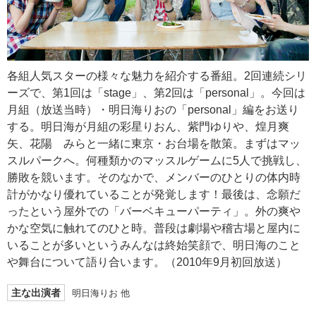
各組人気スターの様々な魅力を紹介する番組。2回連続シリ
ーズで、第1回は「stage」、第2回は「personal」。今回は
月組（放送当時）・明日海りおの「personal」編をお送り
する。明日海が月組の彩星りおん、紫門ゆりや、煌月爽
矢、花陽 みらと一緒に東京・お台場を散策。まずはマッ
スルパークへ。何種類かのマッスルゲームに5人で挑戦し、
勝敗を競います。そのなかで、メンバーのひとりの体内時
計がかなり優れていることが発覚します！最後は、念願だ
ったという屋外での「バーベキューパーティ」。外の爽や
かな空気に触れてのひと時。普段は劇場や稽古場と屋内に
いることが多いというみんなは終始笑顔で、明日海のこと
や舞台について語り合います。（2010年9月初回放送）
主な出演者
明日海りお 他