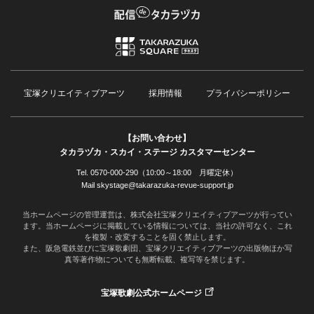
宝塚クリエイティブアーツ
採用情報
プライバシーポリシー
【お問い合わせ】
タカラヅカ・スカイ・ステージ カスタマーセンター
Tel. 0570-000-290（10:00～18:00 月曜定休）
Mail skystage@takarazuka-revue-support.jp
当ホームページの管理運営は、株式会社宝塚クリエイティブアーツが行ってい
ます。当ホームページに掲載している情報については、当社の許可なく、これ
を複製・改変することを固く禁止します。
また、阪急電鉄並びに宝塚歌劇団、宝塚クリエイティブアーツの出版物ほか写
真等著作物についても無断転載、複写等を禁じます。
宝塚歌劇公式ホームページ