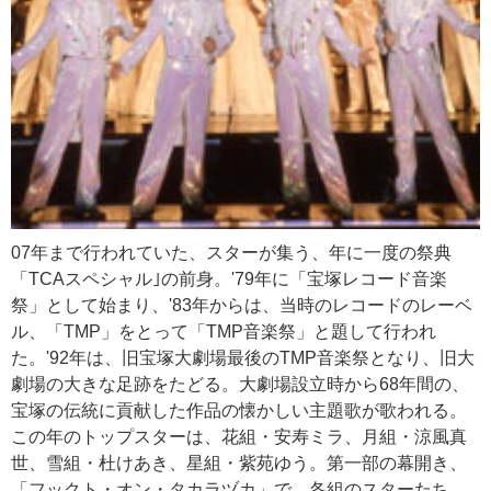
07年まで行われていた、スターが集う、年に一度の祭典
「TCAスペシャル｣の前身。'79年に「宝塚レコード音楽
祭」として始まり、'83年からは、当時のレコードのレーベ
ル、「TMP」をとって「TMP音楽祭」と題して行われ
た。'92年は、旧宝塚大劇場最後のTMP音楽祭となり、旧大
劇場の大きな足跡をたどる。大劇場設立時から68年間の、
宝塚の伝統に貢献した作品の懐かしい主題歌が歌われる。
この年のトップスターは、花組・安寿ミラ、月組・涼風真
世、雪組・杜けあき、星組・紫苑ゆう。第一部の幕開き、
「フックト・オン・タカラヅカ」で、各組のスターたち