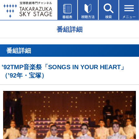
番組詳細
番組詳細
’92TMP音楽祭「SONGS IN YOUR HEART」
（’92年・宝塚）