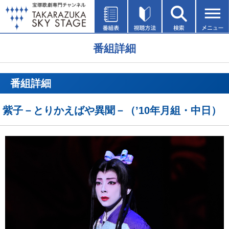
番組詳細
番組詳細
紫子－とりかえばや異聞－（’10年月組・中日）