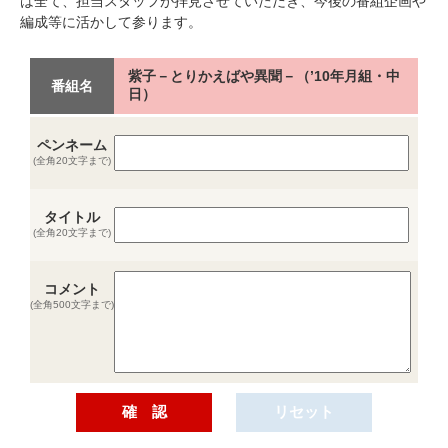
は全て、担当スタッフが拝見させていただき、今後の番組企画や
編成等に活かして参ります。
紫子－とりかえばや異聞－（’10年月組・中
番組名
日）
ペンネーム
(全角20文字まで)
タイトル
(全角20文字まで)
コメント
(全角500文字まで)