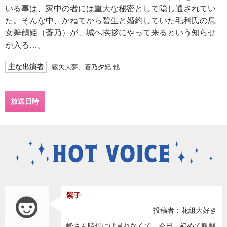
いる事は、家中の者には重大な秘密として隠し通されてい
た。そんな中、かねてから碧生と婚約していた毛利氏の息
女舞鶴姫（蒼乃）が、城へ挨拶にやって来るという知らせ
が入る…。
主な出演者
霧矢大夢、蒼乃夕妃 他
放送日時
紫子
投稿者：花組大好き
峰さん時代には見れなくて、今日、初めて観劇