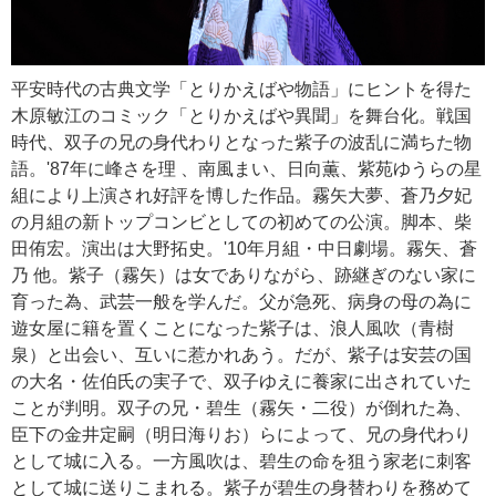
平安時代の古典文学「とりかえばや物語」にヒントを得た
木原敏江のコミック「とりかえばや異聞」を舞台化。戦国
時代、双子の兄の身代わりとなった紫子の波乱に満ちた物
語。'87年に峰さを理 、南風まい、日向薫、紫苑ゆうらの星
組により上演され好評を博した作品。霧矢大夢、蒼乃夕妃
の月組の新トップコンビとしての初めての公演。脚本、柴
田侑宏。演出は大野拓史。'10年月組・中日劇場。霧矢、蒼
乃 他。紫子（霧矢）は女でありながら、跡継ぎのない家に
育った為、武芸一般を学んだ。父が急死、病身の母の為に
遊女屋に籍を置くことになった紫子は、浪人風吹（青樹
泉）と出会い、互いに惹かれあう。だが、紫子は安芸の国
の大名・佐伯氏の実子で、双子ゆえに養家に出されていた
ことが判明。双子の兄・碧生（霧矢・二役）が倒れた為、
臣下の金井定嗣（明日海りお）らによって、兄の身代わり
として城に入る。一方風吹は、碧生の命を狙う家老に刺客
として城に送りこまれる。紫子が碧生の身替わりを務めて