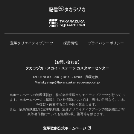
宝塚クリエイティブアーツ
採用情報
プライバシーポリシー
【お問い合わせ】
タカラヅカ・スカイ・ステージ カスタマーセンター
Tel. 0570-000-290（10:00～18:00 月曜定休）
Mail skystage@takarazuka-revue-support.jp
当ホームページの管理運営は、株式会社宝塚クリエイティブアーツが行ってい
ます。当ホームページに掲載している情報については、当社の許可なく、これ
を複製・改変することを固く禁止します。
また、阪急電鉄並びに宝塚歌劇団、宝塚クリエイティブアーツの出版物ほか写
真等著作物についても無断転載、複写等を禁じます。
宝塚歌劇公式ホームページ