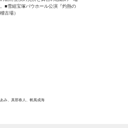
。■雪組宝塚バウホール公演『灼熱の
稽古場）
華あみ、真那春人、帆風成海