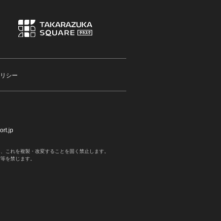
リシー
rt.jp
く、これを複製・改変することを固く禁止します。
写等を禁じます。