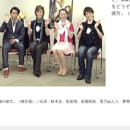
をどうぞ
彼方』（
熱の彼方』（稽古場）／出演：鈴木圭、彩凪翔、彩風咲奈、星乃あんり、夢