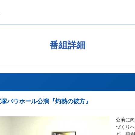
番組詳細
 雪組 宝塚バウホール公演『灼熱の彼方』
公演に向
づくりへ
ど、観劇