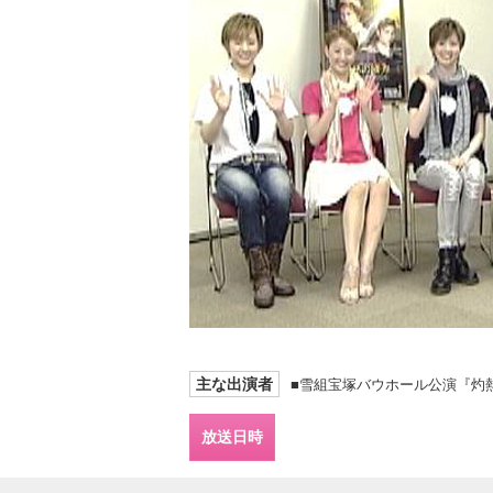
主な出演者
■雪組宝塚バウホール公演『灼
放送日時