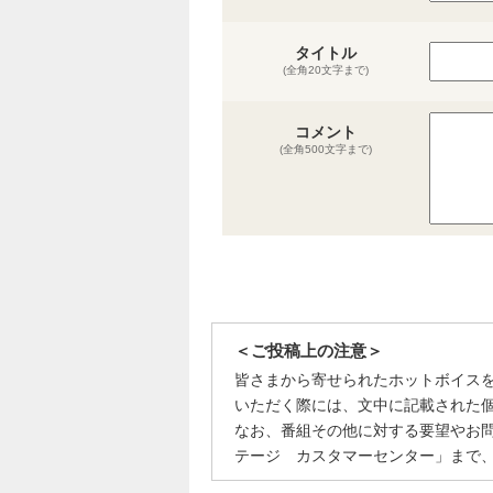
タイトル
(全角20文字まで)
コメント
(全角500文字まで)
＜ご投稿上の注意＞
皆さまから寄せられたホットボイス
いただく際には、文中に記載された
なお、番組その他に対する要望やお
テージ カスタマーセンター」まで