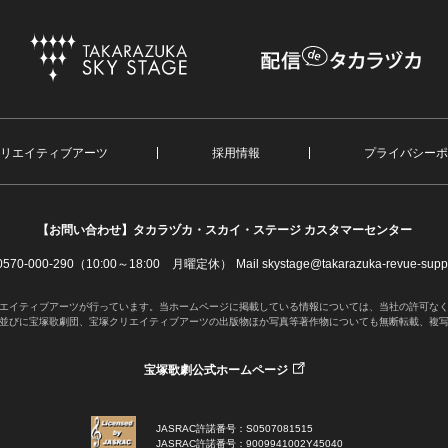
リエイティブアーツ
採用情報
プライバシーポ
【お問い合わせ】
タカラヅカ・スカイ・ステージ カスタマーセンター
. 0570-000-290（10:00～18:00 月曜定休）
Mail skystage@takarazuka-revue-suppo
エイティブアーツが行っています。当ホームページに掲載している情報については、当社の許可な
並びに宝塚歌劇団、宝塚クリエイティブアーツの出版物ほか写真等著作物についても無断転載、複
宝塚歌劇公式ホームページ
JASRAC許諾番号：S0507081515
JASRAC許諾番号：9009941002Y45040