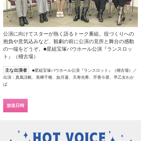
公演に向けてスターが熱く語るトーク番組。役づくりへの
抱負や意気込みなど、観劇の前に公演の見所と舞台の感動
の一端をどうぞ。■星組宝塚バウホール公演『ランスロッ
ト』（稽古場）
主な出演者
■星組宝塚バウホール公演『ランスロット』（稽古場）／
出演：真風涼帆、美稀千種、如月蓮、天寿光希、芹香斗亜、早乙女わか
ば
放送日時