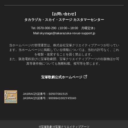
【お問い合わせ】
タカラヅカ・スカイ・ステージ カスタマーセンター
Tel. 0570-000-290（10:00～18:00 月曜定休）
Mail skystage@takarazuka-revue-support.jp
当ホームページの管理運営は、株式会社宝塚クリエイティブアーツが行ってい
ます。当ホームページに掲載している情報については、当社の許可なく、これ
を複製・改変することを固く禁止します。
また、阪急電鉄並びに宝塚歌劇団、宝塚クリエイティブアーツの出版物ほか写
真等著作物についても無断転載、複写等を禁じます。
宝塚歌劇公式ホームページ
JASRAC許諾番号：S0507081515
JASRAC許諾番号：9009941002Y45040
©宝塚歌劇 ©宝塚クリエイティブアーツ