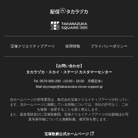
宝塚クリエイティブアーツ
採用情報
プライバシーポリシー
【お問い合わせ】
タカラヅカ・スカイ・ステージ カスタマーセンター
Tel. 0570-000-290（10:00～18:00 月曜定休）
Mail skystage@takarazuka-revue-support.jp
当ホームページの管理運営は、株式会社宝塚クリエイティブアーツが行ってい
ます。当ホームページに掲載している情報については、当社の許可なく、これ
を複製・改変することを固く禁止します。
また、阪急電鉄並びに宝塚歌劇団、宝塚クリエイティブアーツの出版物ほか写
真等著作物についても無断転載、複写等を禁じます。
宝塚歌劇公式ホームページ