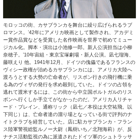
モロッコの街、カサブランカを舞台に繰り広げられるラブ
ロマンス。'42年にアメリカ映画として製作され、アカデミ
ー賞作品賞などを受賞した名作映画を世界で初めてミュー
ジカル化。脚本・演出は小池修一郎。新人公演担当は小柳
奈穂子。'10年宙組・東京宝塚劇場・新人公演。凪七瑠海、
藤咲えり 他。1941年12月、ドイツの傀儡であるフランスの
ヴィシー政権が治めるカサブランカには、アメリカ大陸へ
渡ろうとする大勢の亡命者が、リスボン行きの飛行機に乗
る為のヴィザの発行を求め殺到していた。ドイツの占領を
逃れて渡米するには、この街から中立国ポルトガルのリス
ボンへ行くしか手立てがなかったのだ。アメリカ人リチャ
ード・ブレイン、通称リック（凪七／本役は大空祐飛。以
下同じ）は、亡命者達の溜り場となっている街で評判のナ
イトクラブを経営していた。店に駐カサブランカ・フラン
ス陸軍警視総監ルノー大尉（鳳樹いち／北翔海莉）が、反
ナチス活動監視の為に派遣されたドイツ軍のシュトラッサ