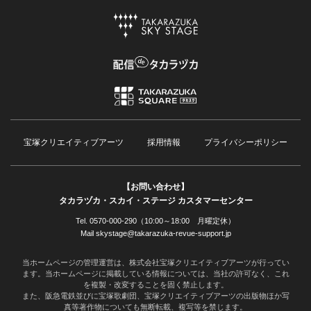
宝塚クリエイティブアーツ
採用情報
プライバシーポリシー
【お問い合わせ】
タカラヅカ・スカイ・ステージ カスタマーセンター
Tel. 0570-000-290（10:00～18:00 月曜定休）
Mail skystage@takarazuka-revue-support.jp
当ホームページの管理運営は、株式会社宝塚クリエイティブアーツが行ってい
ます。当ホームページに掲載している情報については、当社の許可なく、これ
を複製・改変することを固く禁止します。
また、阪急電鉄並びに宝塚歌劇団、宝塚クリエイティブアーツの出版物ほか写
真等著作物についても無断転載、複写等を禁じます。