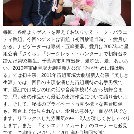
毎回、各組よりゲストを迎えてお送りするトーク・バラエ
ティ番組。今回のゲストは宙組（初回放送当時）・愛月ひ
かる。ナビゲーターは専科・五峰亜季。愛月は2007年に星
組公演『さくら』『シークレット・ハンター』で初舞台を
踏んだ第93期生。千葉県市川市出身、愛称は、愛、あいあ
い。2010年宙組宝塚大劇場新人公演『誰がために鐘は鳴
る』では初主演、2011年宙組宝塚大劇場新人公演『美しき
生涯』では二回目の主演を演じた宙組期待の若手男役で
す。番組では幼少の頃の話や音楽学校時代から初舞台ま
で、思い出の作品から最近の出演作品について語り合いま
す。そして、秘蔵のプライベート写真や様々な舞台映像
も。舞台上では見られない、愛月の意外な一面が発見でき
ます。リラックスした雰囲気の中、2人が楽しくおしゃべり
します。また、「オシエテ！？カード」のコーナーも必見
です。ご期待ください！（2011年9月初回放送）