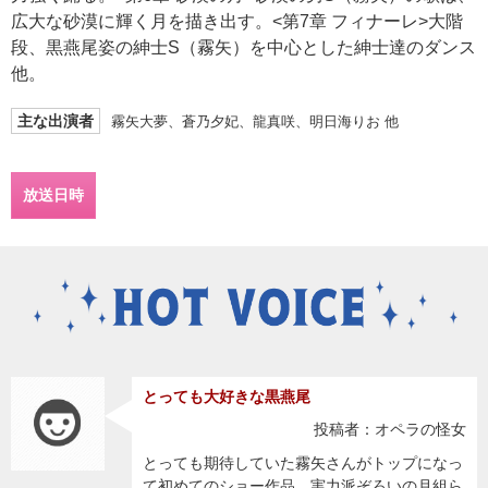
広大な砂漠に輝く月を描き出す。<第7章 フィナーレ>大階
段、黒燕尾姿の紳士S（霧矢）を中心とした紳士達のダンス
他。
主な出演者
霧矢大夢、蒼乃夕妃、龍真咲、明日海りお 他
放送日時
とっても大好きな黒燕尾
投稿者：オペラの怪女
とっても期待していた霧矢さんがトップになっ
て初めてのショー作品。実力派ぞろいの月組ら