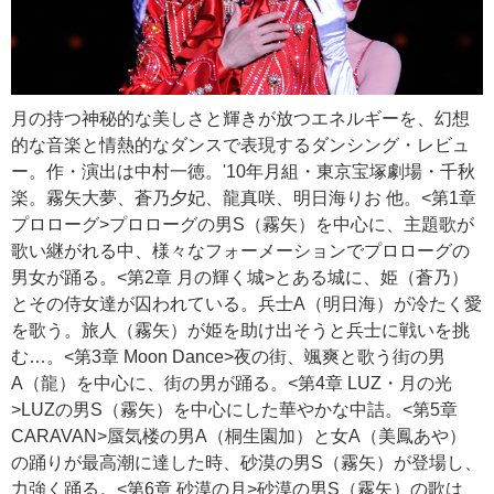
月の持つ神秘的な美しさと輝きが放つエネルギーを、幻想
的な音楽と情熱的なダンスで表現するダンシング・レビュ
ー。作・演出は中村一徳。'10年月組・東京宝塚劇場・千秋
楽。霧矢大夢、蒼乃夕妃、龍真咲、明日海りお 他。<第1章
プロローグ>プロローグの男S（霧矢）を中心に、主題歌が
歌い継がれる中、様々なフォーメーションでプロローグの
男女が踊る。<第2章 月の輝く城>とある城に、姫（蒼乃）
とその侍女達が囚われている。兵士A（明日海）が冷たく愛
を歌う。旅人（霧矢）が姫を助け出そうと兵士に戦いを挑
む…。<第3章 Moon Dance>夜の街、颯爽と歌う街の男
A（龍）を中心に、街の男が踊る。<第4章 LUZ・月の光
>LUZの男S（霧矢）を中心にした華やかな中詰。<第5章
CARAVAN>蜃気楼の男A（桐生園加）と女A（美鳳あや）
の踊りが最高潮に達した時、砂漠の男S（霧矢）が登場し、
力強く踊る。<第6章 砂漠の月>砂漠の男S（霧矢）の歌は、