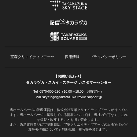
宝塚クリエイティブアーツ
採用情報
プライバシーポリシー
【お問い合わせ】
タカラヅカ・スカイ・ステージ カスタマーセンター
Tel. 0570-000-290（10:00～18:00 月曜定休）
Mail skystage@takarazuka-revue-support.jp
当ホームページの管理運営は、株式会社宝塚クリエイティブアーツが行ってい
ます。当ホームページに掲載している情報については、当社の許可なく、これ
を複製・改変することを固く禁止します。
また、阪急電鉄並びに宝塚歌劇団、宝塚クリエイティブアーツの出版物ほか写
真等著作物についても無断転載、複写等を禁じます。