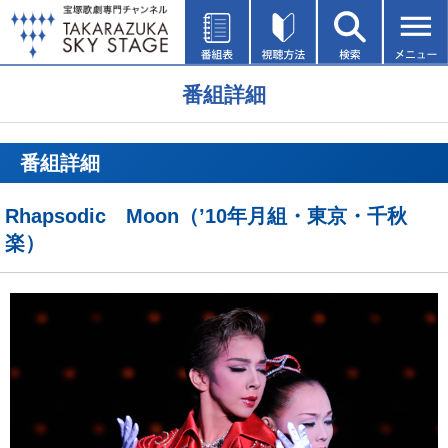
番組詳細
番組詳細
Rhapsodic Moon（’10年月組・東京・千秋
楽）