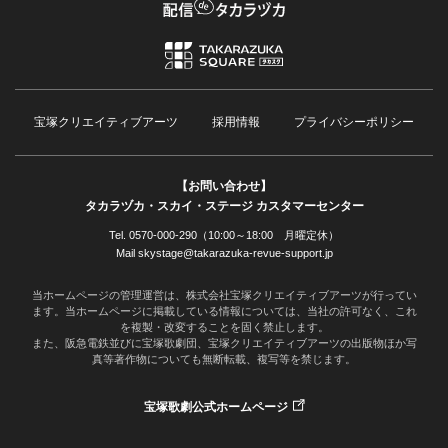
宝塚クリエイティブアーツ
採用情報
プライバシーポリシー
【お問い合わせ】
タカラヅカ・スカイ・ステージ カスタマーセンター
Tel. 0570-000-290（10:00～18:00 月曜定休）
Mail skystage@takarazuka-revue-support.jp
当ホームページの管理運営は、株式会社宝塚クリエイティブアーツが行ってい
ます。当ホームページに掲載している情報については、当社の許可なく、これ
を複製・改変することを固く禁止します。
また、阪急電鉄並びに宝塚歌劇団、宝塚クリエイティブアーツの出版物ほか写
真等著作物についても無断転載、複写等を禁じます。
宝塚歌劇公式ホームページ