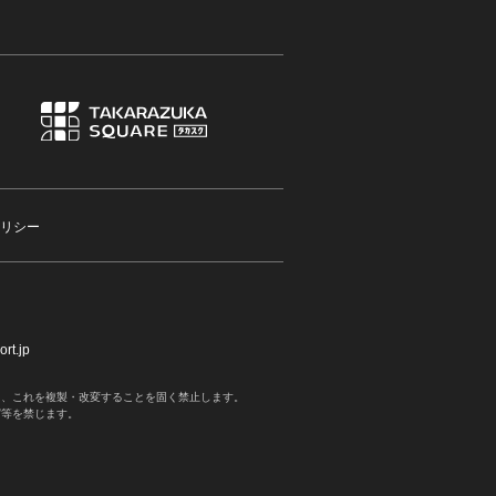
リシー
rt.jp
く、これを複製・改変することを固く禁止します。
写等を禁じます。