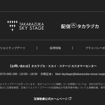
リエイティブアーツ
採用情報
プライバシーポ
【お問い合わせ】
タカラヅカ・スカイ・ステージ カスタマーセンター
. 0570-000-290（10:00～18:00 月曜定休）
Mail skystage@takarazuka-revue-suppo
エイティブアーツが行っています。当ホームページに掲載している情報については、当社の許可な
並びに宝塚歌劇団、宝塚クリエイティブアーツの出版物ほか写真等著作物についても無断転載、複
宝塚歌劇公式ホームページ