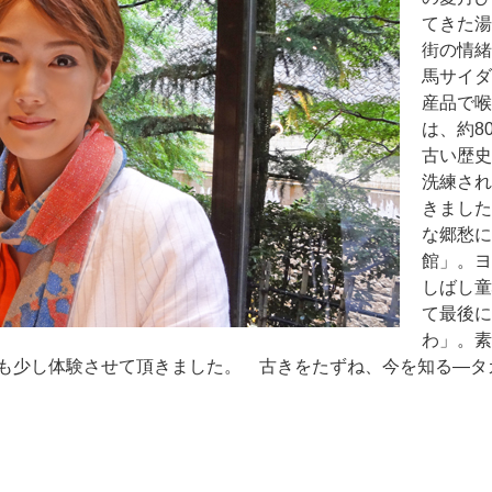
てきた湯
街の情緒
馬サイダ
産品で喉
は、約8
古い歴史
洗練され
きました
な郷愁に
館」。ヨ
しばし童
て最後に
わ」。素
も少し体験させて頂きました。 古きをたずね、今を知る―タ