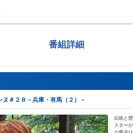
番組詳細
ンヌ＃２８－兵庫・有馬（２）－
伝統と歴
スターが
の愛月ひ