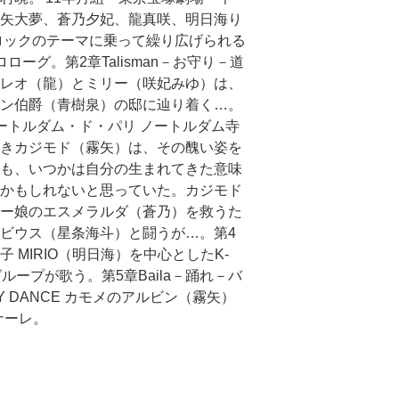
矢大夢、蒼乃夕妃、龍真咲、明日海り
ロックのテーマに乗って繰り広げられる
ロローグ。第2章Talisman－お守り－道
レオ（龍）とミリー（咲妃みゆ）は、
ン伯爵（青樹泉）の邸に辿り着く…。
ートルダム・ド・パリ ノートルダム寺
きカジモド（霧矢）は、その醜い姿を
も、いつかは自分の生まれてきた意味
かもしれないと思っていた。カジモド
ー娘のエスメラルダ（蒼乃）を救うた
ビウス（星条海斗）と闘うが…。第4
子 MIRIO（明日海）を中心としたK-
グループが歌う。第5章Baila－踊れ－バ
DANCE カモメのアルビン（霧矢）
ナーレ。