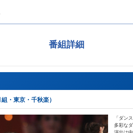
番組詳細
11年月組・東京・千秋楽）
「ダンス
多彩なダ
演出は中