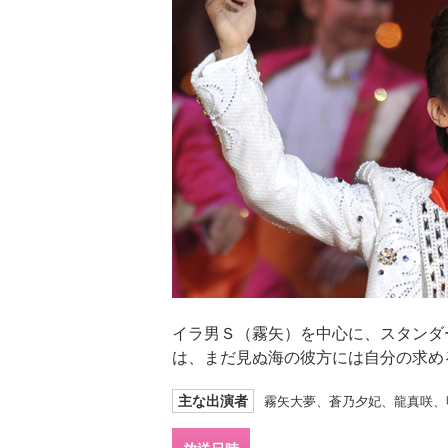
イラ男Ｓ（霧矢）を中心に、スタンダー
は、まだ見ぬ海の彼方には自分の求め
主な出演者
霧矢大夢、蒼乃夕妃、龍真咲、