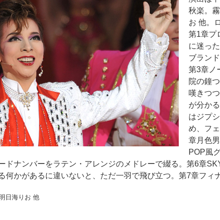
秋楽。霧
お 他。
第1章プ
に迷った
ブランド
第3章ノ
院の鐘つ
嘆きつつ
が分かる
はジプシ
め、フェ
章月色男
POP風
ドナンバーをラテン・アレンジのメドレーで綴る。第6章SKY 
る何かがあるに違いないと、ただ一羽で飛び立つ。第7章フィ
明日海りお 他