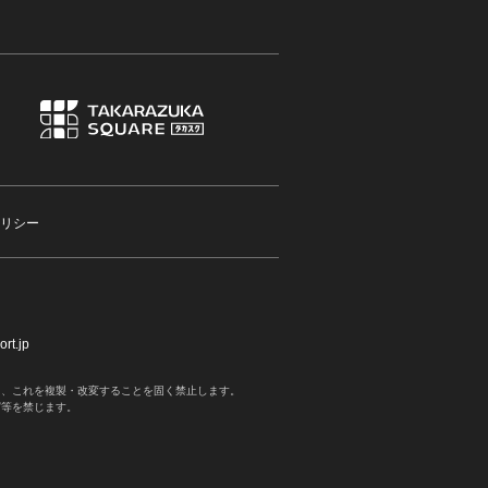
リシー
rt.jp
く、これを複製・改変することを固く禁止します。
写等を禁じます。