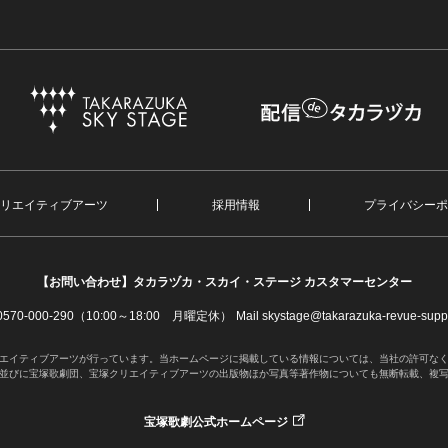
リエイティブアーツ
採用情報
プライバシーポ
【お問い合わせ】
タカラヅカ・スカイ・ステージ カスタマーセンター
. 0570-000-290（10:00～18:00 月曜定休）
Mail skystage@takarazuka-revue-suppo
エイティブアーツが行っています。当ホームページに掲載している情報については、当社の許可な
並びに宝塚歌劇団、宝塚クリエイティブアーツの出版物ほか写真等著作物についても無断転載、複
宝塚歌劇公式ホームページ