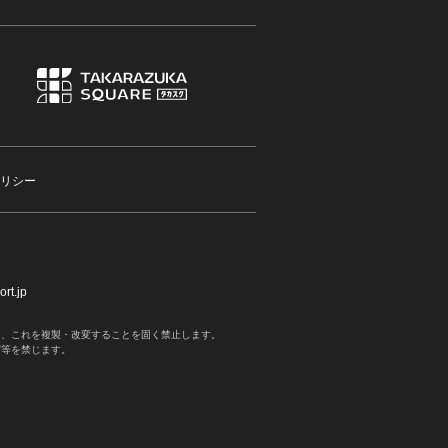
リシー
rt.jp
く、これを複製・改変することを固く禁止します。
写等を禁じます。