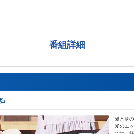
番組詳細
恋』
愛と夢の
愛のエッ
では、好