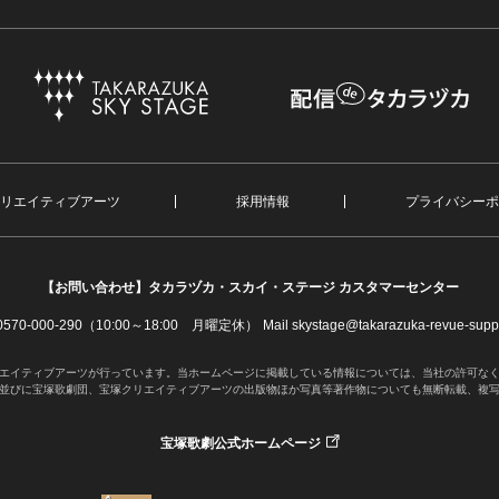
リエイティブアーツ
採用情報
プライバシーポ
【お問い合わせ】
タカラヅカ・スカイ・ステージ カスタマーセンター
. 0570-000-290（10:00～18:00 月曜定休）
Mail skystage@takarazuka-revue-suppo
エイティブアーツが行っています。当ホームページに掲載している情報については、当社の許可な
並びに宝塚歌劇団、宝塚クリエイティブアーツの出版物ほか写真等著作物についても無断転載、複
宝塚歌劇公式ホームページ