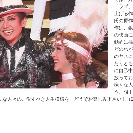
「ラブ」
上げる作
氏の原作
作は、銀
の映画に
動的に描
どのわが
のヤスに
たりとも
に自己中
放ってお
様々な人
う。相手
鹿な人々の、愛すべき人生模様を、どうぞお楽しみ下さい！（20