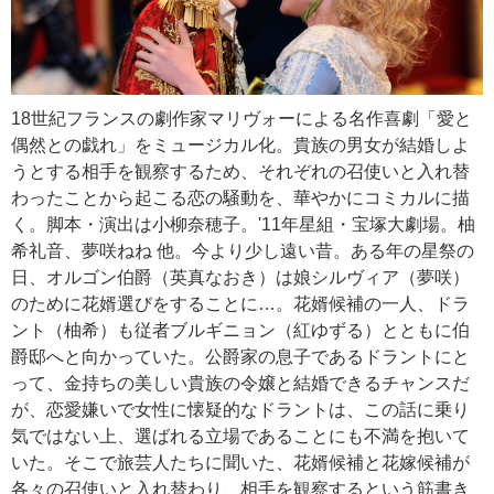
18世紀フランスの劇作家マリヴォーによる名作喜劇「愛と
偶然との戯れ」をミュージカル化。貴族の男女が結婚しよ
うとする相手を観察するため、それぞれの召使いと入れ替
わったことから起こる恋の騒動を、華やかにコミカルに描
く。脚本・演出は小柳奈穂子。'11年星組・宝塚大劇場。柚
希礼音、夢咲ねね 他。今より少し遠い昔。ある年の星祭の
日、オルゴン伯爵（英真なおき）は娘シルヴィア（夢咲）
のために花婿選びをすることに…。花婿候補の一人、ドラ
ント（柚希）も従者ブルギニョン（紅ゆずる）とともに伯
爵邸へと向かっていた。公爵家の息子であるドラントにと
って、金持ちの美しい貴族の令嬢と結婚できるチャンスだ
が、恋愛嫌いで女性に懐疑的なドラントは、この話に乗り
気ではない上、選ばれる立場であることにも不満を抱いて
いた。そこで旅芸人たちに聞いた、花婿候補と花嫁候補が
各々の召使いと入れ替わり、相手を観察するという筋書き