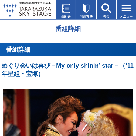
番組詳細
番組詳細
めぐり会いは再び－My only shinin’ star－（’11
年星組・宝塚）