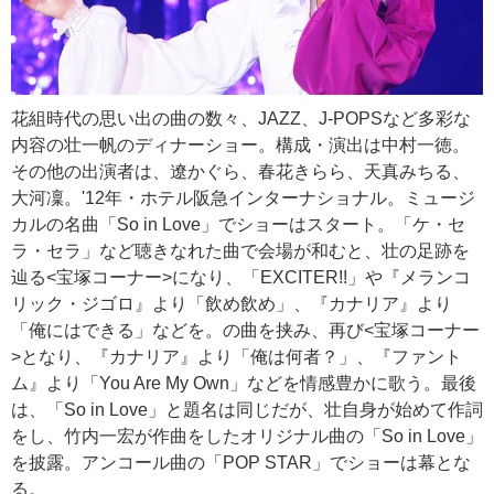
花組時代の思い出の曲の数々、JAZZ、J-POPSなど多彩な
内容の壮一帆のディナーショー。構成・演出は中村一徳。
その他の出演者は、遼かぐら、春花きらら、天真みちる、
大河凜。'12年・ホテル阪急インターナショナル。ミュージ
カルの名曲「So in Love」でショーはスタート。「ケ・セ
ラ・セラ」など聴きなれた曲で会場が和むと、壮の足跡を
辿る<宝塚コーナー>になり、「EXCITER!!」や『メランコ
リック・ジゴロ』より「飲め飲め」、『カナリア』より
「俺にはできる」などを。
の曲を挟み、再び<宝塚コーナー
>となり、『カナリア』より「俺は何者？」、『ファント
ム』より「You Are My Own」などを情感豊かに歌う。最後
は、「So in Love」と題名は同じだが、壮自身が始めて作詞
をし、竹内一宏が作曲をしたオリジナル曲の「So in Love」
を披露。アンコール曲の「POP STAR」でショーは幕とな
る。