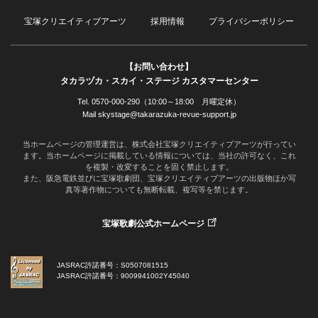
宝塚クリエイティブアーツ
採用情報
プライバシーポリシー
【お問い合わせ】
タカラヅカ・スカイ・ステージ カスタマーセンター
Tel. 0570-000-290（10:00～18:00 月曜定休）
Mail skystage@takarazuka-revue-support.jp
当ホームページの管理運営は、株式会社宝塚クリエイティブアーツが行ってい
ます。当ホームページに掲載している情報については、当社の許可なく、これ
を複製・改変することを固く禁止します。
また、阪急電鉄並びに宝塚歌劇団、宝塚クリエイティブアーツの出版物ほか写
真等著作物についても無断転載、複写等を禁じます。
宝塚歌劇公式ホームページ
JASRAC許諾番号：S0507081515
JASRAC許諾番号：9009941002Y45040