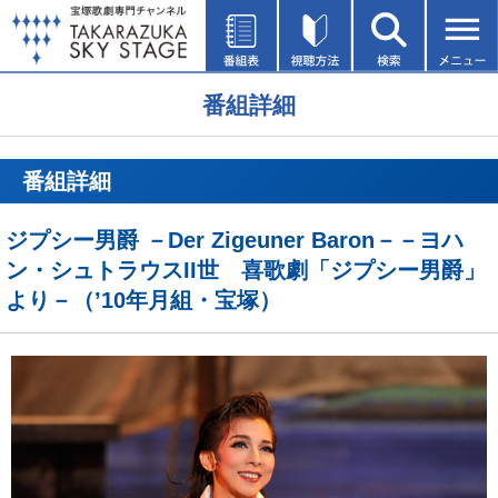
番組詳細
番組詳細
ジプシー男爵 －Der Zigeuner Baron－－ヨハ
ン・シュトラウスII世 喜歌劇「ジプシー男爵」
より－（’10年月組・宝塚）