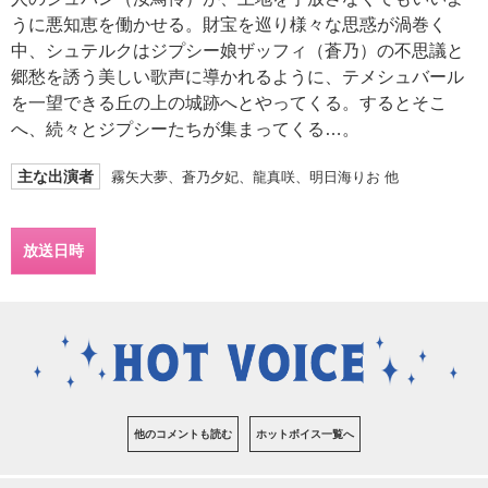
うに悪知恵を働かせる。財宝を巡り様々な思惑が渦巻く
中、シュテルクはジプシー娘ザッフィ（蒼乃）の不思議と
郷愁を誘う美しい歌声に導かれるように、テメシュバール
を一望できる丘の上の城跡へとやってくる。するとそこ
へ、続々とジプシーたちが集まってくる…。
主な出演者
霧矢大夢、蒼乃夕妃、龍真咲、明日海りお 他
放送日時
他のコメントも読む
ホットボイス一覧へ