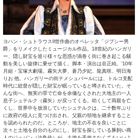
ヨハン・シュトラウスII世作曲のオペレッタ「ジプシー男
爵」をリメイクしたミュージカル作品。18世紀のハンガリ
ー、隠し財宝を巡り様々な思惑が渦巻く街に巻き起こる騒
動を美しい旋律に乗せて描く。脚本・演出は谷正純。'10年
月組・宝塚大劇場。霧矢大夢、蒼乃夕妃、龍真咲、明日海
りお 他。ハンガリーの街テメシュバールには、トルコ支配
時代に総督が隠した財宝が眠っていると噂されていた。そ
んな街へ、無実の罪で亡命を余儀なくされた大地主の一人
息子シュテルク（霧矢）が戻ってくる。幼くして両親を亡
くし、世界中を放浪していたシュテルクは、二十数年ぶり
に政府の役人に見つけ出され、父親の領地を継承すること
を認められたのだ。ところが、地主の不在を良いことに
次々と土地を自分のものにし、財宝を探している豚飼い商
人のジュパン（汝鳥伶）が、土地を手放さなくてもいいよ