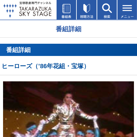
番組詳細
番組詳細
ヒーローズ（’86年花組・宝塚）