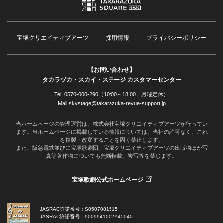
宝塚クリエイティブアーツ
採用情報
プライバシーポリシー
【お問い合わせ】
タカラヅカ・スカイ・ステージ カスタマーセンター
Tel. 0570-000-290（10:00～18:00 月曜定休）
Mail skystage@takarazuka-revue-support.jp
当ホームページの管理運営は、株式会社宝塚クリエイティブアーツが行ってい
ます。当ホームページに掲載している情報については、当社の許可なく、これ
を複製・改変することを固く禁止します。
また、阪急電鉄並びに宝塚歌劇団、宝塚クリエイティブアーツの出版物ほか写
真等著作物についても無断転載、複写等を禁じます。
宝塚歌劇公式ホームページ
JASRAC許諾番号：S0507081515
JASRAC許諾番号：9009941002Y45040