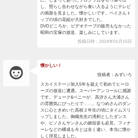
に、しまってあったプログラムを引っ張り出
し、照らし合わせながら食い入るようにテレビ
の画面を見ました。懐かしいです。ペイさんト
ップの頃の花組が大好きでした。
DVDどころか、ビデオテープの販売もなかった
昭和の宝塚の放送、楽しみにしています。
投稿日時：2024年01月15日
懐かしい！
投稿者：みずいろ
スカイステージ加入5年を超えて初めてヒーロ
ーズの放送に遭遇。スーパーアンコールに感謝
です。デューク&ベニーが、高汐さん大浦さん
の雰囲気にぴったりで……。なつめさんのダン
スに心ときめいた高校２年生の頃にタイムスリ
ップしました。御織先生の溌剌としたダンス
や、ピノさんヤンさんの娘役姿も必見。フィナ
ーレなどの構成も今とは全く違い、本当に懐か
しく拝見しました。