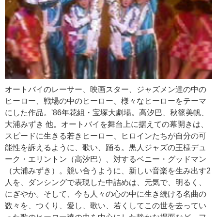
オートバイのレーサー、映画スター、ジャズメン達の中の
ヒーロー、戦場の中のヒーロー、様々なヒーローをテーマ
にした作品。'86年花組・宝塚大劇場。高汐巴、秋篠美帆、
大浦みずき 他。オートバイを舞台上に据えての幕開きは、
スピードに生きる若きヒーロー、ヒロインたちが自分の可
能性を訴えるように、歌い、踊る。黒人ジャズの王様デュ
ーク・エリントン（高汐巴）、対するベニー・グッドマン
（大浦みずき）。競い合うように、新しい音楽を生み出す2
人を、ダンシングで表現した中詰めは、元気で、明るく、
にぎやか。そして、今も人々の心の中に生き続ける名曲の
数々を、つくり、愛し、歌い、若くしてこの世を去ってい