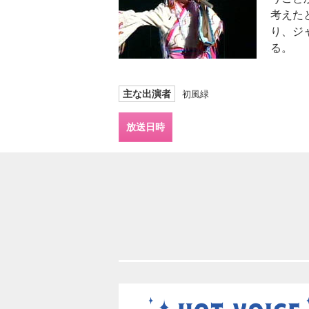
考えた
り、ジ
る。
主な出演者
初風緑
放送日時