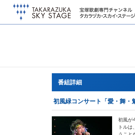
番組詳細
初風緑コンサート「愛・舞・魅
初風が
トルは
うこと