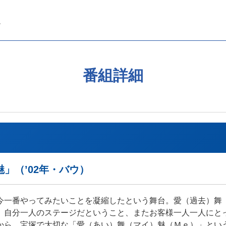
番組詳細
」（’02年・バウ）
今一番やってみたいことを凝縮したという舞台。愛（過去）舞
、自分一人のステージだということ、またお客様一人一人にとっ
から、宝塚で大切な「愛（あい）舞（マイ）魅（Ｍｅ）」とい