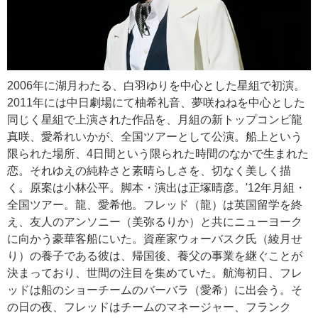
2006年に湖月わたる、白羽ゆりを中心とした星組で初演。
2011年には中日劇場にて柚希礼音、夢咲ねねを中心とした
同じく星組で上演された作品を、月組の新トップコンビ龍
真咲、愛希れいかが、全国ツアーとして公演。船上という
限られた場所、4日間という限られた時間のなかで生まれた
恋。それゆえの純粋さと素晴らしさを、切なく美しく描
く。原案は小林公平。脚本・演出は正塚晴彦。'12年月組・
全国ツアー。龍、愛希他。フレッド（龍）は英国留学を終
え、友人のアンソニー（美弥るりか）と共にニューヨーク
に向かう豪華客船にいた。資産家ウォーバスク氏（綾月せ
り）の養子である彼は、帰国後、養父の事業を継ぐことが
決まっており、世間の注目を集めていた。航海初日、フレ
ッドは船のショーチームのバーバラ（愛希）に出会う。そ
の日の夜、フレッドはチームのマネージャー、フランク