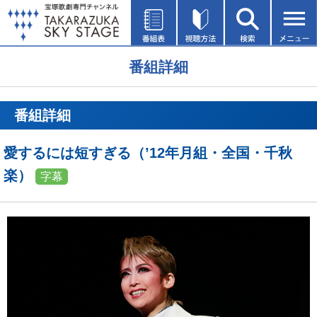
番組詳細
番組詳細
愛するには短すぎる（’12年月組・全国・千秋
楽）
字幕