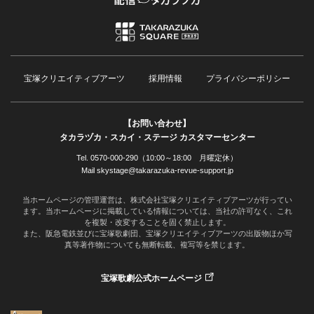
宝塚クリエイティブアーツ
採用情報
プライバシーポリシー
【お問い合わせ】
タカラヅカ・スカイ・ステージ カスタマーセンター
Tel. 0570-000-290（10:00～18:00 月曜定休）
Mail skystage@takarazuka-revue-support.jp
当ホームページの管理運営は、株式会社宝塚クリエイティブアーツが行ってい
ます。当ホームページに掲載している情報については、当社の許可なく、これ
を複製・改変することを固く禁止します。
また、阪急電鉄並びに宝塚歌劇団、宝塚クリエイティブアーツの出版物ほか写
真等著作物についても無断転載、複写等を禁じます。
宝塚歌劇公式ホームページ