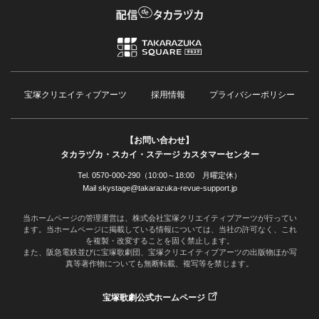
宝塚クリエイティブアーツ
採用情報
プライバシーポリシー
【お問い合わせ】
タカラヅカ・スカイ・ステージ カスタマーセンター
Tel. 0570-000-290（10:00～18:00 月曜定休）
Mail skystage@takarazuka-revue-support.jp
当ホームページの管理運営は、株式会社宝塚クリエイティブアーツが行ってい
ます。当ホームページに掲載している情報については、当社の許可なく、これ
を複製・改変することを固く禁止します。
また、阪急電鉄並びに宝塚歌劇団、宝塚クリエイティブアーツの出版物ほか写
真等著作物についても無断転載、複写等を禁じます。
宝塚歌劇公式ホームページ