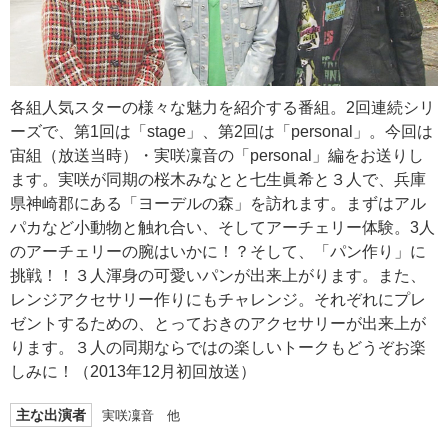
各組人気スターの様々な魅力を紹介する番組。2回連続シリ
ーズで、第1回は「stage」、第2回は「personal」。今回は
宙組（放送当時）・実咲凜音の「personal」編をお送りし
ます。実咲が同期の桜木みなとと七生眞希と３人で、兵庫
県神崎郡にある「ヨーデルの森」を訪れます。まずはアル
パカなど小動物と触れ合い、そしてアーチェリー体験。3人
のアーチェリーの腕はいかに！？そして、「パン作り」に
挑戦！！３人渾身の可愛いパンが出来上がります。また、
レンジアクセサリー作りにもチャレンジ。それぞれにプレ
ゼントするための、とっておきのアクセサリーが出来上が
ります。３人の同期ならではの楽しいトークもどうぞお楽
しみに！（2013年12月初回放送）
主な出演者
実咲凜音 他