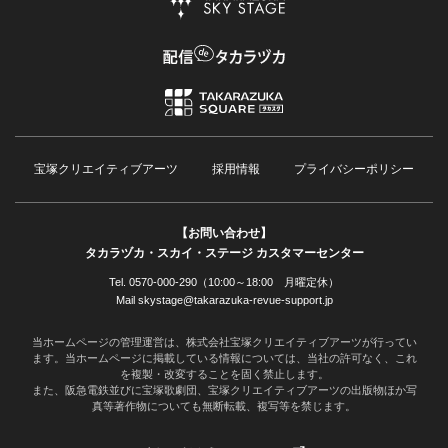
宝塚クリエイティブアーツ
採用情報
プライバシーポリシー
【お問い合わせ】
タカラヅカ・スカイ・ステージ カスタマーセンター
Tel. 0570-000-290（10:00～18:00 月曜定休）
Mail skystage@takarazuka-revue-support.jp
当ホームページの管理運営は、株式会社宝塚クリエイティブアーツが行ってい
ます。当ホームページに掲載している情報については、当社の許可なく、これ
を複製・改変することを固く禁止します。
また、阪急電鉄並びに宝塚歌劇団、宝塚クリエイティブアーツの出版物ほか写
真等著作物についても無断転載、複写等を禁じます。