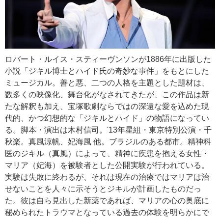
ロバート・ルイス・スティーヴンソンが1886年に出版した
小説「ジキル博士とハイド氏の奇妙な事件」をもとにした
ミュージカル。善と悪、二つの人格を主題とした題材は、
数多くの映像化、舞台化がなされてきたが、この作品は新
たな解釈も加え、宝塚歌劇ならではの深遠な愛を込めた現
代的、かつ幻想的な「ジキルとハイド」の物語になってい
る。脚本・演出は木村信司。'13年星組・東京特別公演・千
秋楽。真風涼帆、妃海風 他。ブラジルのある都市。精神科
医のジキル（真風）によって、精神に疾患を抱える女性・
マリア（妃海）を被験者とした公開実験が行われている。
実験は失敗に終わるが、それは現在の治療ではマリアは治
せないことを人々に示そうとジキルが計画したものだっ
た。彼は自ら見出した新薬であれば、マリアの心の奥底に
秘められたトラウマとなっている過去の体験を明らかにで