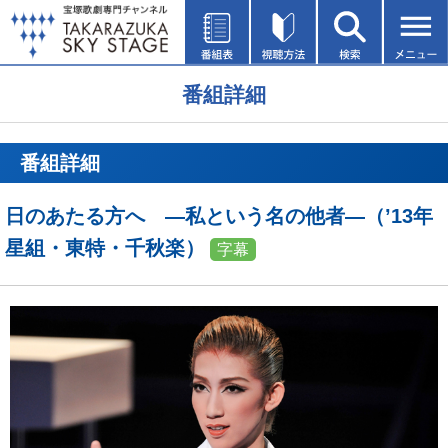
番組詳細
番組詳細
日のあたる方へ ―私という名の他者―（’13年
星組・東特・千秋楽）
字幕