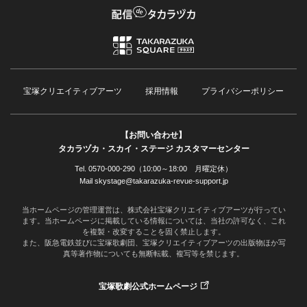
宝塚クリエイティブアーツ
採用情報
プライバシーポリシー
【お問い合わせ】
タカラヅカ・スカイ・ステージ カスタマーセンター
Tel. 0570-000-290（10:00～18:00 月曜定休）
Mail skystage@takarazuka-revue-support.jp
当ホームページの管理運営は、株式会社宝塚クリエイティブアーツが行ってい
ます。当ホームページに掲載している情報については、当社の許可なく、これ
を複製・改変することを固く禁止します。
また、阪急電鉄並びに宝塚歌劇団、宝塚クリエイティブアーツの出版物ほか写
真等著作物についても無断転載、複写等を禁じます。
宝塚歌劇公式ホームページ