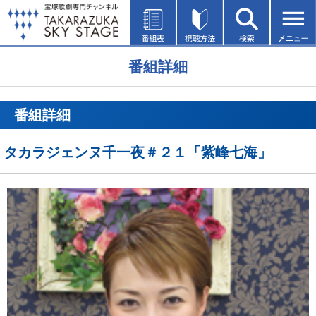
番組詳細
番組詳細
タカラジェンヌ千一夜＃２１「紫峰七海」