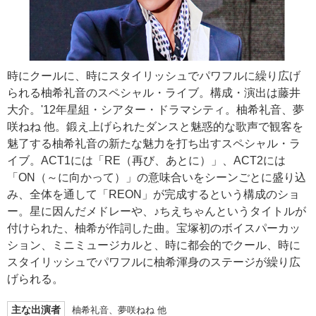
時にクールに、時にスタイリッシュでパワフルに繰り広げ
られる柚希礼音のスペシャル・ライブ。構成・演出は藤井
大介。'12年星組・シアター・ドラマシティ。柚希礼音、夢
咲ねね 他。鍛え上げられたダンスと魅惑的な歌声で観客を
魅了する柚希礼音の新たな魅力を打ち出すスペシャル・ラ
イブ。ACT1には「RE（再び、あとに）」、ACT2には
「ON（～に向かって）」の意味合いをシーンごとに盛り込
み、全体を通して「REON」が完成するという構成のショ
ー。星に因んだメドレーや、♪ちえちゃんというタイトルが
付けられた、柚希が作詞した曲。宝塚初のボイスパーカッ
ション、ミニミュージカルと、時に都会的でクール、時に
スタイリッシュでパワフルに柚希渾身のステージが繰り広
げられる。
主な出演者
柚希礼音、夢咲ねね 他