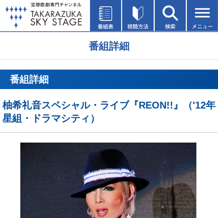
番組詳細
番組詳細
柚希礼音スペシャル・ライブ『REON!!』（'12年
星組・ドラマシティ）