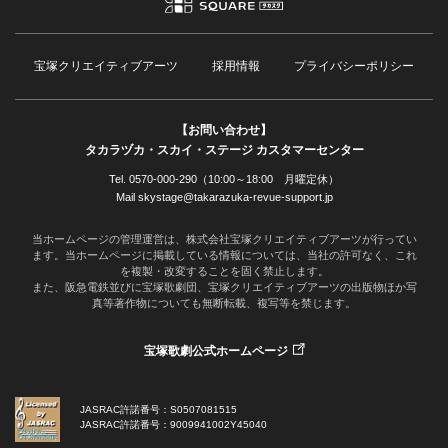
宝塚クリエイティブアーツ
採用情報
プライバシーポリシー
【お問い合わせ】
タカラヅカ・スカイ・ステージ カスタマーセンター
Tel. 0570-000-290（10:00～18:00 月曜定休）
Mail skystage@takarazuka-revue-support.jp
当ホームページの管理運営は、株式会社宝塚クリエイティブアーツが行ってい
ます。当ホームページに掲載している情報については、当社の許可なく、これ
を複製・改変することを固く禁止します。
また、阪急電鉄並びに宝塚歌劇団、宝塚クリエイティブアーツの出版物ほか写
真等著作物についても無断転載、複写等を禁じます。
宝塚歌劇公式ホームページ
JASRAC許諾番号：S0507081515
JASRAC許諾番号：9009941002Y45040