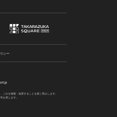
リシー
rt.jp
く、これを複製・改変することを固く禁止します。
写等を禁じます。