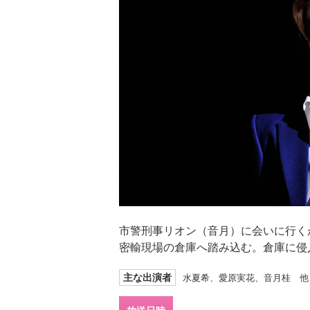
市警刑事リオン（音月）に会いに行く
密輸現場の倉庫へ踏み込む。倉庫に侵
主な出演者
水夏希、愛原実花、音月桂 他