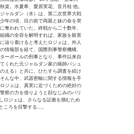
秋楽。水夏希、愛原実花、音月桂 他。
ジャルダン（水）は、第二次世界大戦
少年の頃、目の前で両親と妹の命を突
に奪われていた。終戦から二十数年、
組織の全容を解明すれば、家族を殺害
に辿り着けると考えたロジェは、外人
の情報部を経て、国際刑事警察機構、
ターポールの刑事となり、事件以来自
てくれた元ジャルダン家の猟師バシュ
のえる）と共に、ひたすら調査を続け
そんな中、武器密輸に関する情報を手
ロジェは、真実に近づくための絶好の
警察の力を借りようと顔なじみのパリ
しロジェは、さらなる証拠を掴むため
ところを目撃する…。