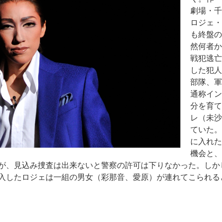
劇場・千
ロジェ・
も終盤の
然何者か
戦犯逃亡
した犯人
部隊、軍
通称イン
分を育て
レ（未沙
ていた。
に入れた
機会と、
が、見込み捜査は出来ないと警察の許可は下りなかった。しか
入したロジェは一組の男女（彩那音、愛原）が連れてこられる