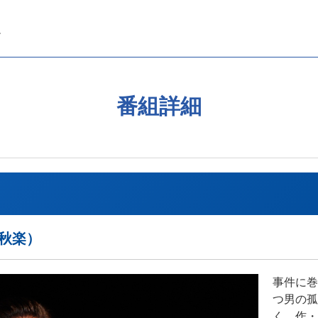
番組詳細
千秋楽）
事件に巻
つ男の孤
く。作・