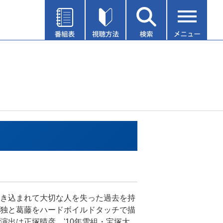
き込まれて大切な人を失った過去を持
独と葛藤をハードボイルドタッチで描
演出は正塚晴彦。'10年雪組・宝塚大