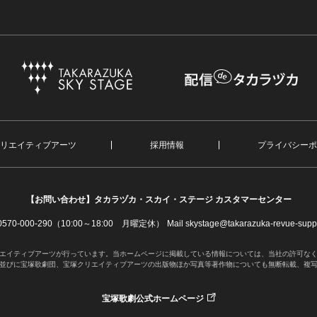
リエイティブアーツ
採用情報
プライバシーポ
【お問い合わせ】
タカラヅカ・スカイ・ステージ カスタマーセンター
. 0570-000-290（10:00～18:00 月曜定休）
Mail skystage@takarazuka-revue-suppo
エイティブアーツが行っています。当ホームページに掲載している情報については、当社の許可な
並びに宝塚歌劇団、宝塚クリエイティブアーツの出版物ほか写真等著作物についても無断転載、複
宝塚歌劇公式ホームページ