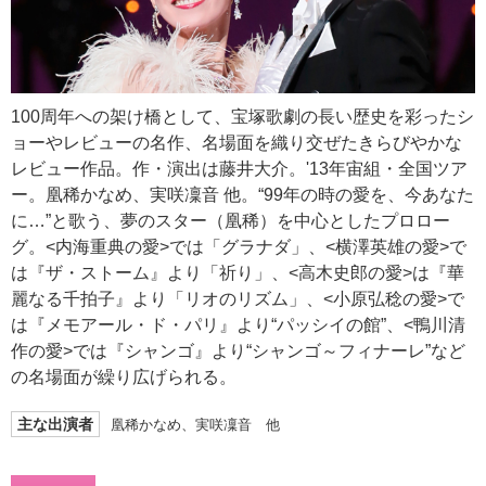
100周年への架け橋として、宝塚歌劇の長い歴史を彩ったシ
ョーやレビューの名作、名場面を織り交ぜたきらびやかな
レビュー作品。作・演出は藤井大介。'13年宙組・全国ツア
ー。凰稀かなめ、実咲凜音 他。“99年の時の愛を、今あなた
に…”と歌う、夢のスター（凰稀）を中心としたプロロー
グ。<内海重典の愛>では「グラナダ」、<横澤英雄の愛>で
は『ザ・ストーム』より「祈り」、<高木史郎の愛>は『華
麗なる千拍子』より「リオのリズム」、<小原弘稔の愛>で
は『メモアール・ド・パリ』より“パッシイの館”、<鴨川清
作の愛>では『シャンゴ』より“シャンゴ～フィナーレ”など
の名場面が繰り広げられる。
主な出演者
凰稀かなめ、実咲凜音 他