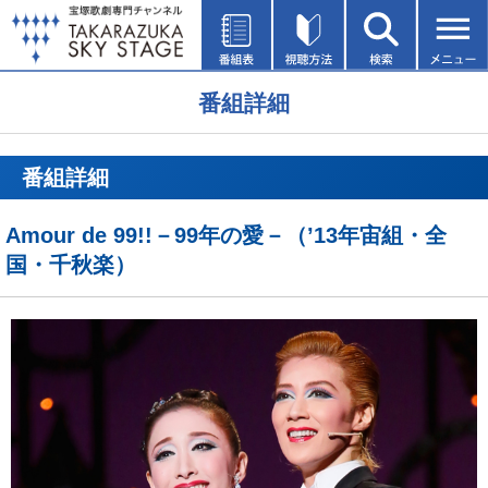
番組詳細
番組詳細
Amour de 99!!－99年の愛－（’13年宙組・全
国・千秋楽）