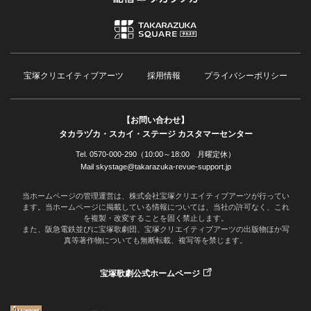
宝塚クリエイティブアーツ
採用情報
プライバシーポリシー
【お問い合わせ】
タカラヅカ・スカイ・ステージ カスタマーセンター
Tel. 0570-000-290（10:00～18:00 月曜定休）
Mail skystage@takarazuka-revue-support.jp
当ホームページの管理運営は、株式会社宝塚クリエイティブアーツが行ってい
ます。当ホームページに掲載している情報については、当社の許可なく、これ
を複製・改変することを固く禁止します。
また、阪急電鉄並びに宝塚歌劇団、宝塚クリエイティブアーツの出版物ほか写
真等著作物についても無断転載、複写等を禁じます。
宝塚歌劇公式ホームページ