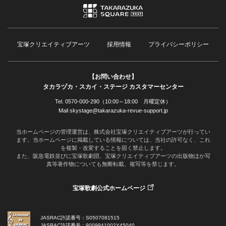
宝塚クリエイティブアーツ
採用情報
プライバシーポリシー
【お問い合わせ】
タカラヅカ・スカイ・ステージ カスタマーセンター
Tel. 0570-000-290（10:00～18:00 月曜定休）
Mail skystage@takarazuka-revue-support.jp
当ホームページの管理運営は、株式会社宝塚クリエイティブアーツが行ってい
ます。当ホームページに掲載している情報については、当社の許可なく、これ
を複製・改変することを固く禁止します。
また、阪急電鉄並びに宝塚歌劇団、宝塚クリエイティブアーツの出版物ほか写
真等著作物についても無断転載、複写等を禁じます。
宝塚歌劇公式ホームページ
JASRAC許諾番号：S0507081515
JASRAC許諾番号：9009941002Y45040