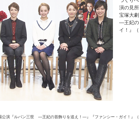
づくりへ
演の見所
宝塚大
―王妃の
イ！』（
場公演『ルパン三世 ―王妃の首飾りを追え！―』『ファンシー・ガイ！』