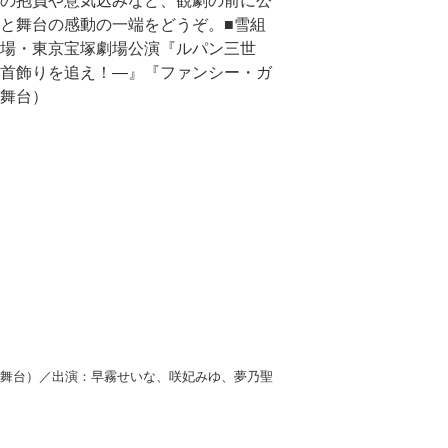
の抱負や意気込みなど、観劇の前に公
と舞台の感動の一端をどうぞ。■雪組
劇場・東京宝塚劇場公演『ルパン三世
首飾りを追え！―』『ファンシー・ガ
舞台）
（舞台）／出演：早霧せいな、咲妃みゆ、夢乃聖