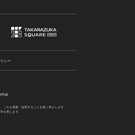
リシー
rt.jp
く、これを複製・改変することを固く禁止します。
写等を禁じます。