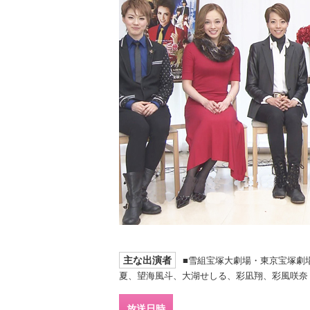
主な出演者
■雪組宝塚大劇場・東京宝塚劇
夏、望海風斗、大湖せしる、彩凪翔、彩風咲奈
放送日時