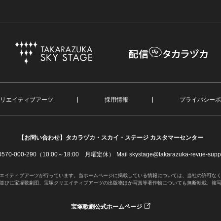
リエイティブアーツ
採用情報
プライバシーポ
【お問い合わせ】
タカラヅカ・スカイ・ステージ カスタマーセンター
. 0570-000-290（10:00～18:00 月曜定休）
Mail skystage@takarazuka-revue-suppo
エイティブアーツが行っています。当ホームページに掲載している情報については、当社の許可な
並びに宝塚歌劇団、宝塚クリエイティブアーツの出版物ほか写真等著作物についても無断転載、複
宝塚歌劇公式ホームページ