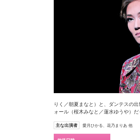
りく／朝夏まなと）と、ダンテスの出
ォール（桜木みなと／蓮水ゆうや）だ
主な出演者
愛月ひかる、花乃まりあ 他