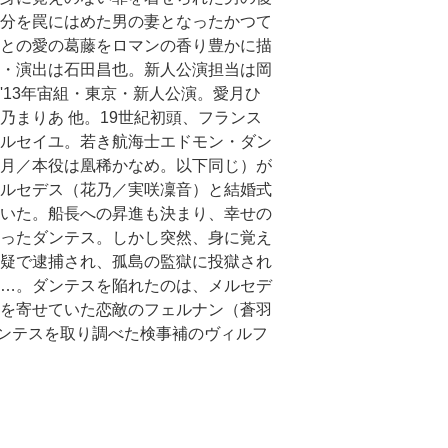
分を罠にはめた男の妻となったかつて
との愛の葛藤をロマンの香り豊かに描
・演出は石田昌也。新人公演担当は岡
'13年宙組・東京・新人公演。愛月ひ
乃まりあ 他。19世紀初頭、フランス
ルセイユ。若き航海士エドモン・ダン
月／本役は凰稀かなめ。以下同じ）が
ルセデス（花乃／実咲凜音）と結婚式
いた。船長への昇進も決まり、幸せの
ったダンテス。しかし突然、身に覚え
疑で逮捕され、孤島の監獄に投獄され
…。ダンテスを陥れたのは、メルセデ
を寄せていた恋敵のフェルナン（蒼羽
ンテスを取り調べた検事補のヴィルフ