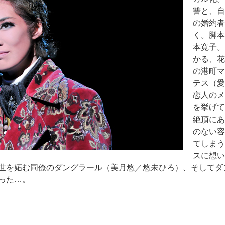
讐と、自
の婚約者
く。脚本
本寛子。
かる、花
の港町マ
テス（愛
恋人のメ
を挙げて
絶頂にあ
のない容
てしまう
スに想い
世を妬む同僚のダングラール（美月悠／悠未ひろ）、そしてダ
った…。