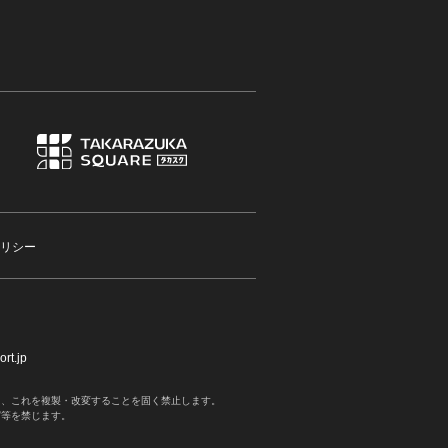
リシー
rt.jp
く、これを複製・改変することを固く禁止します。
写等を禁じます。