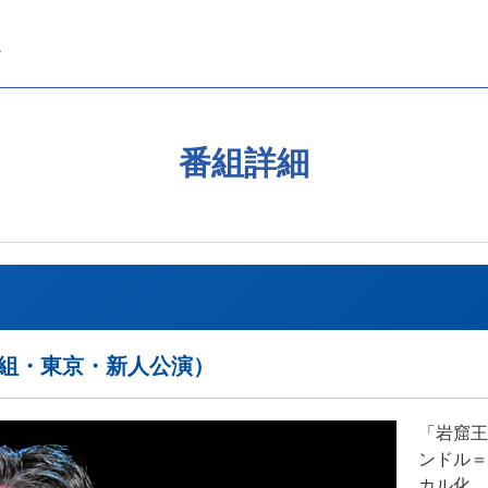
番組詳細
宙組・東京・新人公演）
「岩窟王
ンドル＝
カル化。