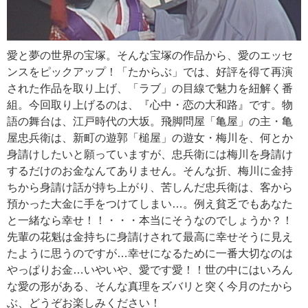
愛と夢の世界の宝塚。そんな宝塚の作品から、愛のエッセ
ンスをピックアップ！「たからぶ」では、好評を得て再演
された作品を取り上げ、「ラブ」の目線で魅力を紐解く番
組。今回取り上げるのは、『心中・恋の大和路』です。物
語の舞台は、江戸時代の大坂。飛脚問屋「亀屋」の主・亀
屋忠兵衛は、新町の遊郭「槌屋」の遊女・梅川を、何とか
身請けしたいと願っていますが、忠兵衛には梅川を身請け
するだけのお金なんてありません。そんな折、梅川に金持
ちから身請け話が持ち上がり、苦しんだ忠兵衛は、客から
預かった大金に手をつけてしまい…。例え貧乏でもあなた
と一緒なら幸せ！！・・・本当にそうなのでしょうか？！
先輩の花魁は金持ちに身請けされて最高に幸せそうに見え
たように思うのですが…幸せになるために一番大切なのは
やっぱりお金…いやいや、愛です愛！！世の中にはいろん
な愛の形がある、そんな真理をズバリと突く今月のたから
ぶ、どうぞお楽しみください！