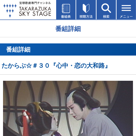
番組詳細
番組詳細
たからぶ☆＃３０『心中・恋の大和路』