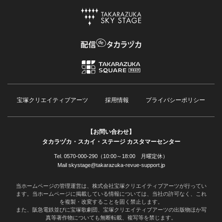
宝塚クリエイティブアーツ
採用情報
プライバシーポリシー
【お問い合わせ】
タカラヅカ・スカイ・ステージ カスタマーセンター
Tel. 0570-000-290（10:00～18:00 月曜定休）
Mail skystage@takarazuka-revue-support.jp
当ホームページの管理運営は、株式会社宝塚クリエイティブアーツが行ってい
ます。当ホームページに掲載している情報については、当社の許可なく、これ
を複製・改変することを固く禁止します。
また、阪急電鉄並びに宝塚歌劇団、宝塚クリエイティブアーツの出版物ほか写
真等著作物についても無断転載、複写等を禁じます。