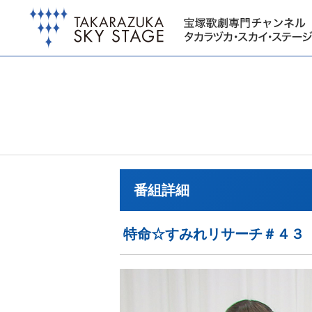
番組詳細
特命☆すみれリサーチ＃４３