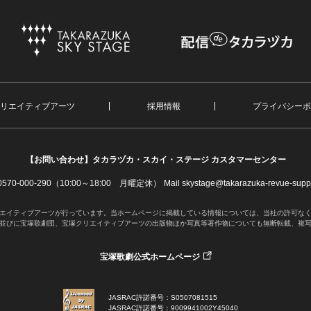
リエイティブアーツ
採用情報
プライバシーポ
【お問い合わせ】
タカラヅカ・スカイ・ステージ カスタマーセンター
. 0570-000-290（10:00～18:00 月曜定休）
Mail skystage@takarazuka-revue-suppo
エイティブアーツが行っています。当ホームページに掲載している情報については、当社の許可な
並びに宝塚歌劇団、宝塚クリエイティブアーツの出版物ほか写真等著作物についても無断転載、複
宝塚歌劇公式ホームページ
JASRAC許諾番号：S0507081515
JASRAC許諾番号：9009941002Y45040