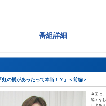
番組詳細
「虹の橋があったって本当！？」＜前編＞
今回は、
編＞をお
し出版さ