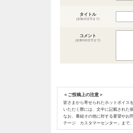
タイトル
(全角20文字まで)
コメント
(全角500文字まで)
＜ご投稿上の注意＞
皆さまから寄せられたホットボイス
いただく際には、文中に記載された
なお、番組その他に対する要望やお
テージ カスタマーセンター」まで