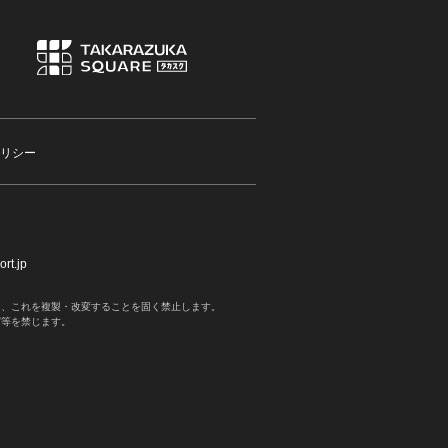
リシー
rt.jp
く、これを複製・改変することを固く禁止します。
写等を禁じます。