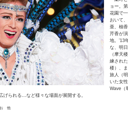
ョー。第6
花園で一
おいて、
亜、柚香
芹香が演
地。'1
な、明日
（摩天楼
練された
楼）、ま
旅人（明
いた女性
Wave
広げられる…など様々な場面が展開する。
お 他