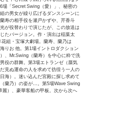
場「Secret Swing（愛）」、秘密の
組の男女が繰り広げるダンスシーンに
蘭寿の相手役を瀬戸かずや、芹香斗
光が役替わりで演じたが、この放送は
じたバージョン。作・演出は稲葉太
3年花組・宝塚大劇場。蘭寿、蘭乃は
海りお 他。第1場イントロダクション
）、Mr.Swing（蘭寿）を中心に粋で洗
男役の群舞。第3場エトランゼ（蜃気
だ見ぬ運命の人を求めて彷徨う一人の
日海）。迷い込んだ宮殿に探し求めて
（蘭乃）の姿が…。第5場Wave Swing
（華麗）、豪華客船の甲板。次から次へ