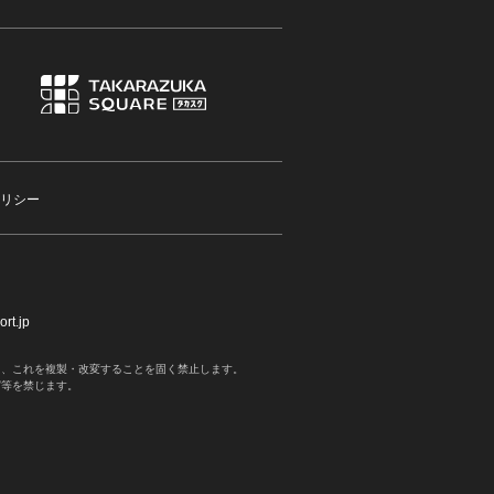
リシー
rt.jp
く、これを複製・改変することを固く禁止します。
写等を禁じます。