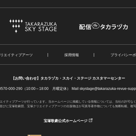
リエイティブアーツ
採用情報
プライバシーポ
【お問い合わせ】
タカラヅカ・スカイ・ステージ カスタマーセンター
. 0570-000-290（10:00～18:00 月曜定休）
Mail skystage@takarazuka-revue-suppo
エイティブアーツが行っています。当ホームページに掲載している情報については、当社の許可な
並びに宝塚歌劇団、宝塚クリエイティブアーツの出版物ほか写真等著作物についても無断転載、複
宝塚歌劇公式ホームページ