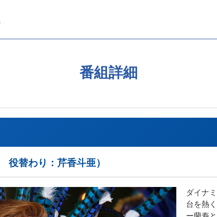
番組詳細
・宝塚 役替わり：芹香斗亜）
ダイナミ
台を熱く
ー蘭寿と